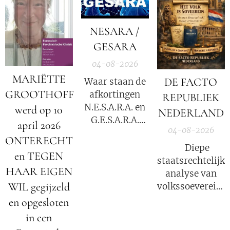
NESARA /
GESARA
04-08-2026
MARIËTTE
DE FACTO
Waar staan de
GROOTHOFF
afkortingen
REPUBLIEK
N.E.S.A.R.A. en
werd op 10
NEDERLAND
G.E.S.A.R.A.
april 2026
04-08-2026
voor?
ONTERECHT
⚖️ Diepe
en TEGEN
staatsrechtelijke
HAAR EIGEN
analyse van
WIL gegijzeld
volkssoevereinit
in Nederland
en opgesloten
in een