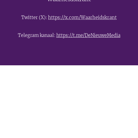
Twitter (X):
https://x.com/Waarheidskrant
Telegram kanaal:
https://t.me/DeNieuweMedia
- Advertentie -