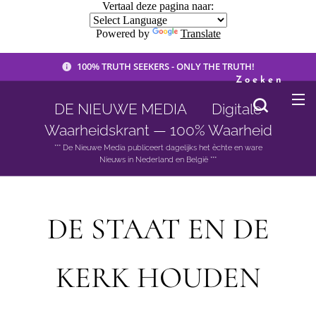
Vertaal deze pagina naar:
Powered by
Translate
100% TRUTH SEEKERS - ONLY THE TRUTH!
Zoeken
DE NIEUWE MEDIA 🟣 Digitale
Waarheidskrant — 100% Waarheid
*** De Nieuwe Media publiceert dagelijks het èchte en ware
Nieuws in Nederland en België ***
DE STAAT EN DE
KERK HOUDEN