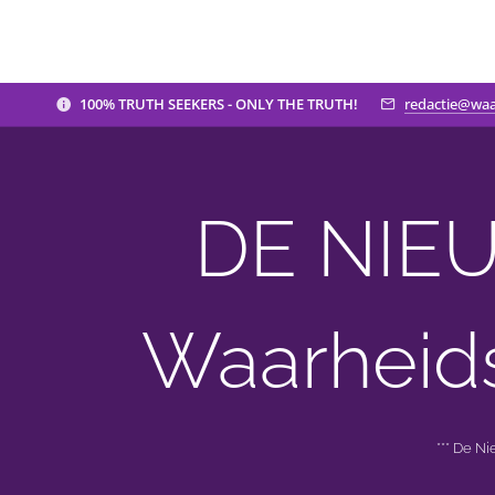
100% TRUTH SEEKERS - ONLY THE TRUTH!
redactie@waa
DE NIEU
Waarheid
*** De N