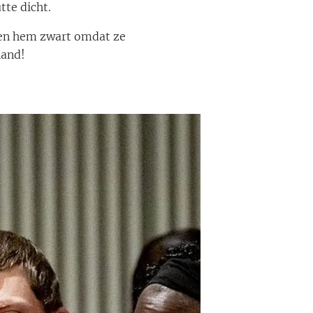
te dicht.
aken hem zwart omdat ze
land!