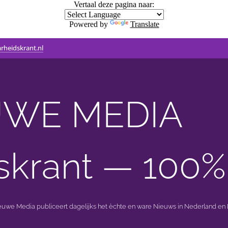
Vertaal deze pagina naar:
Powered by
Translate
rheidskrant.nl
WE MEDIA 🟣 
skrant — 100%
ieuwe Media publiceert dagelijks het èchte en ware Nieuws in Nederland en B