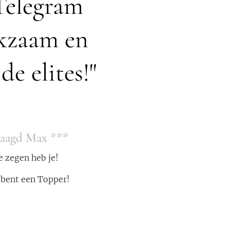
Telegram
akzaam en
e elites!"
slaagd Max ***
e zegen heb je!
e bent een Topper!