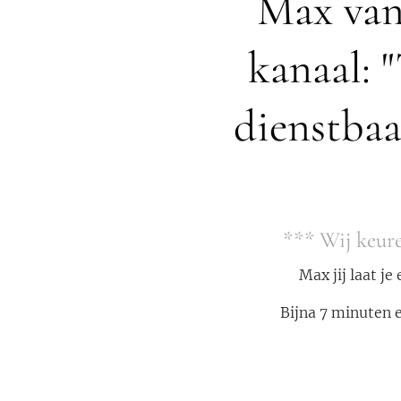
Max van
kanaal: 
dienstbaa
*** Wij keure
Max jij laat j
Bijna 7 minuten e