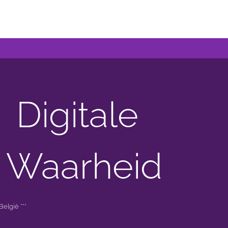
Digitale
 Waarheid
elgië ***