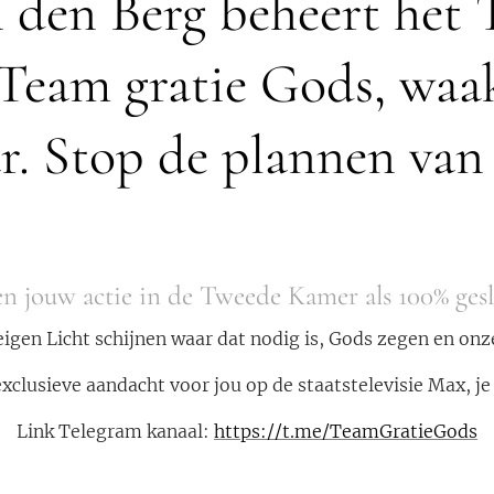
 den Berg beheert het 
"Team gratie Gods, wa
r. Stop de plannen van d
n jouw actie in de Tweede Kamer als 100% ge
e eigen Licht schijnen waar dat nodig is, Gods zegen en onz
xclusieve aandacht voor jou op de staatstelevisie Max, j
Link Telegram kanaal:
https://t.me/TeamGratieGods