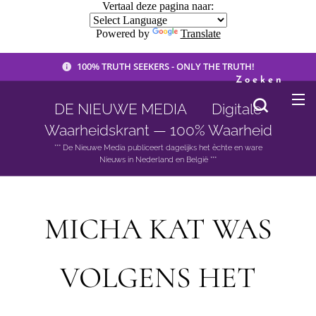
Vertaal deze pagina naar:
Powered by
Translate
100% TRUTH SEEKERS - ONLY THE TRUTH!
Zoeken
DE NIEUWE MEDIA 🟣 Digitale
Waarheidskrant — 100% Waarheid
*** De Nieuwe Media publiceert dagelijks het èchte en ware
Nieuws in Nederland en België ***
MICHA KAT WAS
VOLGENS HET