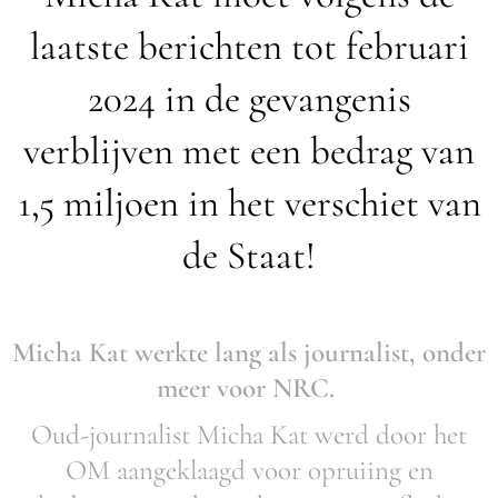
laatste berichten tot februari
2024 in de gevangenis
verblijven met een bedrag van
1,5 miljoen in het verschiet van
de Staat!
Micha Kat werkte lang als journalist, onder
meer voor NRC.
Oud-journalist Micha Kat werd door het
OM aangeklaagd voor opruiing en