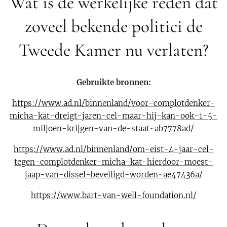
Wat is de werkelijke reden dat
zoveel bekende politici de
Tweede Kamer nu verlaten?
Gebruikte bronnen:
https://www.ad.nl/binnenland/voor-complotdenker-
micha-kat-dreigt-jaren-cel-maar-hij-kan-ook-1-5-
miljoen-krijgen-van-de-staat~ab7778ad/
https://www.ad.nl/binnenland/om-eist-4-jaar-cel-
tegen-complotdenker-micha-kat-hierdoor-moest-
jaap-van-dissel-beveiligd-worden~ae47436a/
https://www.bart-van-well-foundation.nl/