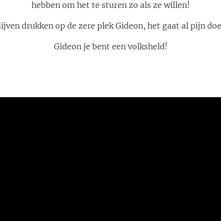
hebben om het te sturen zo als ze willen!
lijven drukken op de zere plek Gideon, het gaat al pijn doe
Gideon je bent een volksheld!