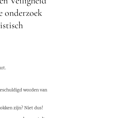
en Veiligheid
ie onderzoek
istisch
rt.
beschuldigd worden van
okken zijn? Niet dus!