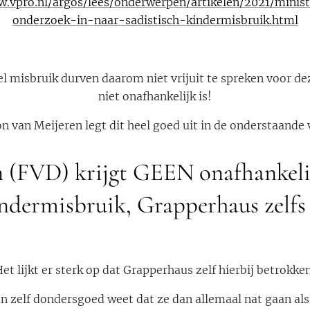
w.vpro.nl/argos/lees/onderwerpen/artikelen/2021/minis
onderzoek-in-naar-sadistisch-kindermisbruik.html
el misbruik durven daarom niet vrijuit te spreken voor d
niet onafhankelijk is!
n van Meijeren legt dit heel goed uit in de onderstaande 
n (FVD) krijgt GEEN onafhankeli
indermisbruik, Grapperhaus zelf
et lijkt er sterk op dat Grapperhaus zelf hierbij betrokke
zelf dondersgoed weet dat ze dan allemaal nat gaan als z