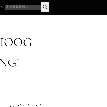
 HOOG
NG!