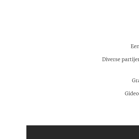
Een
Diverse partij
Gr
Gideo