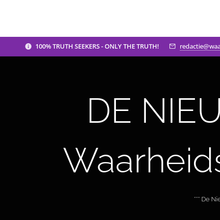
100% TRUTH SEEKERS - ONLY THE TRUTH!
redactie@waa
DE NIEU
Waarheid
*** De N