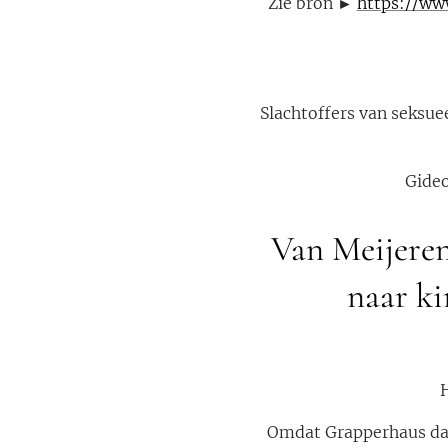
Zie bron ►
https://ww
Slachtoffers van seksue
Gideo
Van Meijere
naar k
H
Omdat Grapperhaus dan 