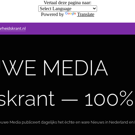
Vertaal deze pagina naar:
Powered by
Translate
rheidskrant.nl
WE MEDIA 🟣 
skrant — 100%
ieuwe Media publiceert dagelijks het èchte en ware Nieuws in Nederland en B