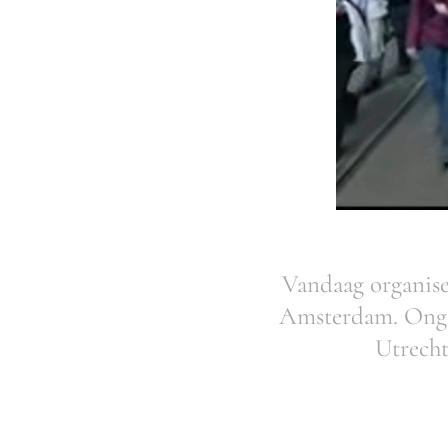
Vandaag organise
Amsterdam. Ongev
Utrecht