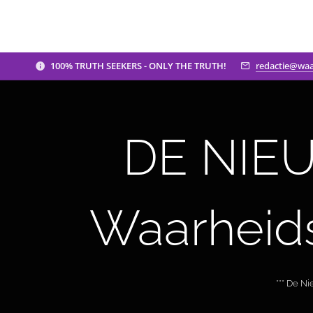
100% TRUTH SEEKERS - ONLY THE TRUTH!
redactie@waa
DE NIEU
Waarheid
*** De N