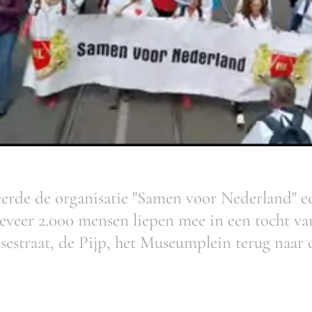
erde de organisatie "Samen voor Nederland" ee
eer 2.000 mensen liepen mee in een tocht va
sestraat, de Pijp, het Museumplein terug naar