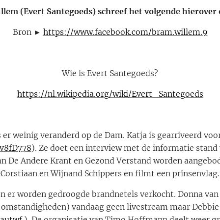
lem (Evert Santegoeds) schreef het volgende hierover
Bron ►
https://www.facebook.com/bram.willem.9
Wie is Evert Santegoeds?
https://nl.wikipedia.org/wiki/Evert_Santegoeds
er weinig veranderd op de Dam. Katja is gearriveerd voor
9v8fD778
). Ze doet een interview met de informatie stand
an De Andere Krant en Gezond Verstand worden aangebod
Corstiaan en Wijnand Schippers en filmt een prinsenvlag.
n er worden gedroogde brandnetels verkocht. Donna van
 omstandigheden) vandaag geen livestream maar Debbie i
5autwf
). De organisatie van Timo Hoffmann deelt weer gr