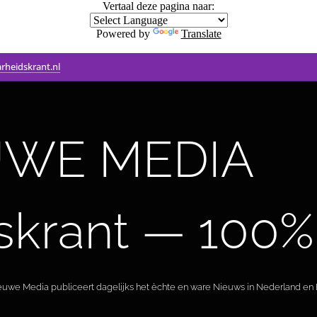
Vertaal deze pagina naar:
Powered by
Translate
rheidskrant.nl
WE MEDIA 🟣 
skrant — 100%
ieuwe Media publiceert dagelijks het èchte en ware Nieuws in Nederland en B