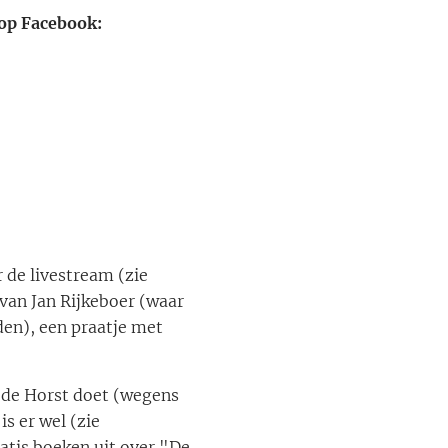
 op Facebook:
 de livestream (zie
 van Jan Rijkeboer (waar
en), een praatje met
 de Horst doet (wegens
s er wel (zie
atis boeken uit over "De