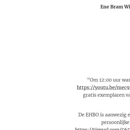
Ene Bram Wil
"Om 12:00 uur was 
https://youtu.be/mec
gratis exemplaren v
De EHBO is aanwezig e
persoonlijke
https://tinyurl.com/56