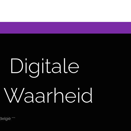
Digitale
 Waarheid
elgië ***