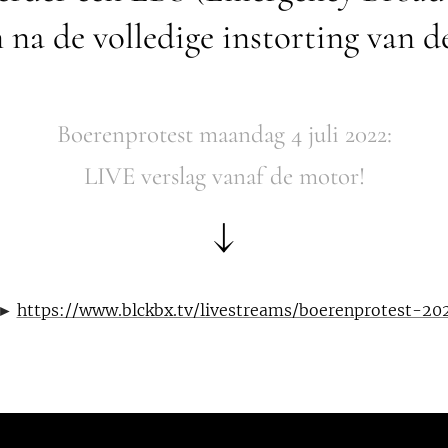
na de volledige instorting van 
Boerenprotest maandag 4 juli 2022:
LIVE verslag vanaf de motor!
↓
r ►
https://www.blckbx.tv/livestreams/boerenprotest-2