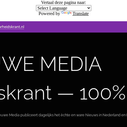
Vertaal deze pagina naar:
Powered by
Translate
rheidskrant.nl
WE MEDIA 🟣 
skrant — 100%
ieuwe Media publiceert dagelijks het èchte en ware Nieuws in Nederland en B