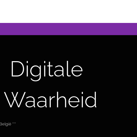
Digitale
 Waarheid
elgië ***