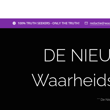
100% TRUTH SEEKERS - ONLY THE TRUTH!
redactie@waa
DE NIEU
Waarheid
*** De N