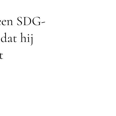
een SDG-
dat hij
t