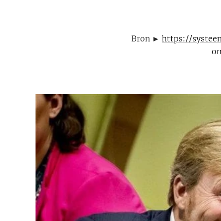
Bron ►
https://syste
om