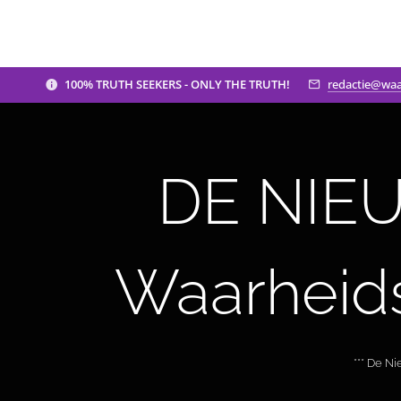
100% TRUTH SEEKERS - ONLY THE TRUTH!
redactie@waa
DE NIEU
Waarheid
*** De N