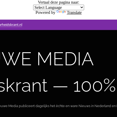
Vertaal deze pagina naar:
Powered by
Translate
rheidskrant.nl
WE MEDIA 🟣 
skrant — 100%
ieuwe Media publiceert dagelijks het èchte en ware Nieuws in Nederland en B