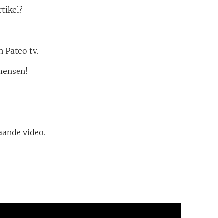
rtikel?
 Pateo tv.
 mensen!
aande video.