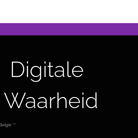
Digitale
 Waarheid
elgië ***