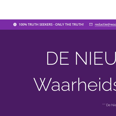
100% TRUTH SEEKERS - ONLY THE TRUTH!
redactie@waa
DE NIEU
Waarheid
*** De N