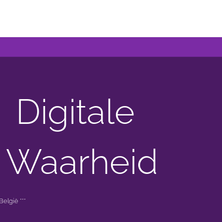
Digitale
 Waarheid
elgië ***