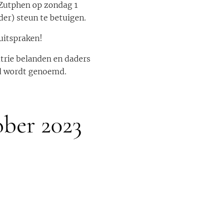
n Zutphen op zondag 1
er) steun te betuigen.
uitspraken!
atrie belanden en daders
nd wordt genoemd.
ober 2023