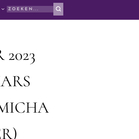
 2023
MARS
MICHA
R)