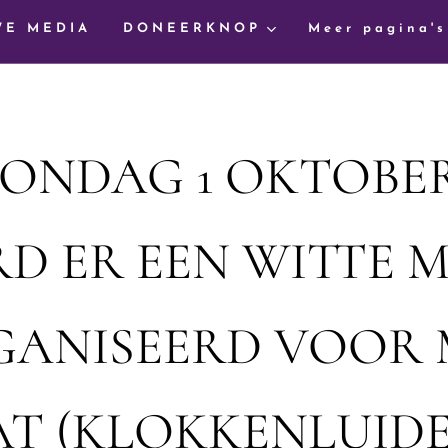
WE MEDIA
DONEERKNOP
Meer pagina's
ONDAG 1 OKTOBER
D ER EEN WITTE 
GANISEERD VOOR 
AT (KLOKKENLUIDE