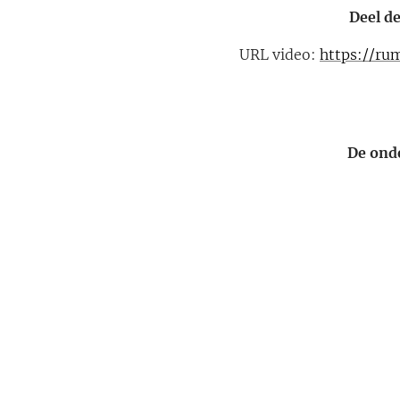
Deel d
URL video:
https://r
De ond