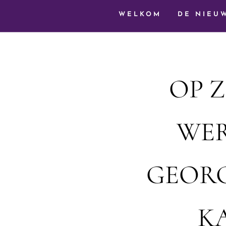
WELKOM
DE NIEU
OP Z
WER
GEOR
K