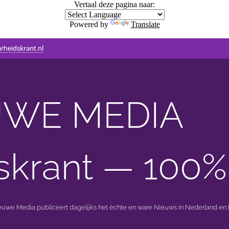
Vertaal deze pagina naar:
Powered by
Translate
rheidskrant.nl
WE MEDIA 🟣 
skrant — 100%
ieuwe Media publiceert dagelijks het èchte en ware Nieuws in Nederland en B