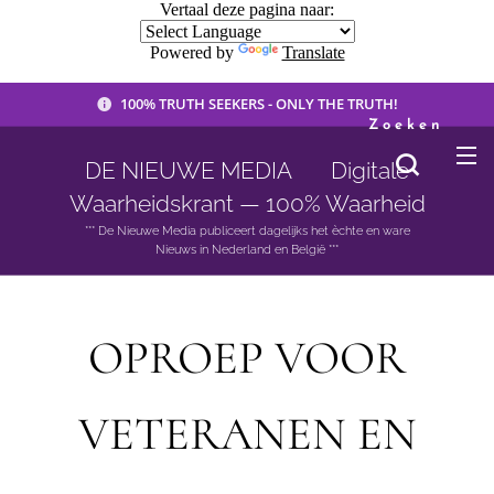
Vertaal deze pagina naar:
Powered by
Translate
100% TRUTH SEEKERS - ONLY THE TRUTH!
Zoeken
DE NIEUWE MEDIA 🟣 Digitale
Waarheidskrant — 100% Waarheid
*** De Nieuwe Media publiceert dagelijks het èchte en ware
Nieuws in Nederland en België ***
OPROEP VOOR
VETERANEN EN