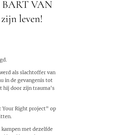
 de BART VAN
ijn leven!
gd.
 werd als slachtoffer van
nu in de gevangenis tot
 hij door zijn trauma's
r Your Right project" op
itten.
en kampen met dezelfde