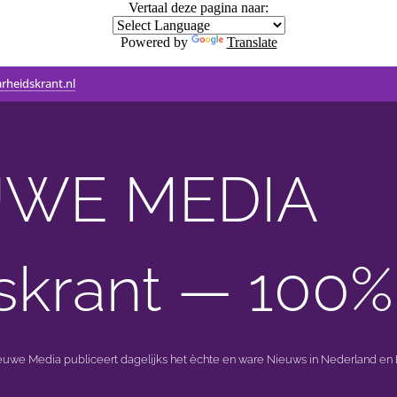
Vertaal deze pagina naar:
Powered by
Translate
rheidskrant.nl
WE MEDIA 🟣 
skrant — 100%
ieuwe Media publiceert dagelijks het èchte en ware Nieuws in Nederland en B