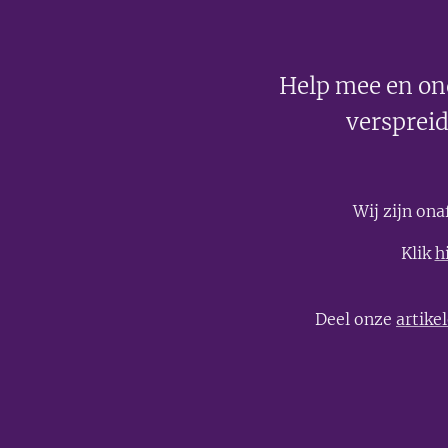
Help mee en on
verspreid
Wij zijn on
Klik
h
Deel onze
artike