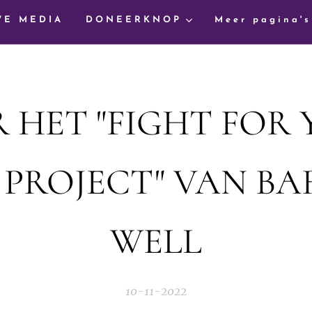
WE MEDIA
DONEERKNOP
Meer pagina's
 HET "FIGHT FOR
 PROJECT" VAN BA
WELL
10-11-2022