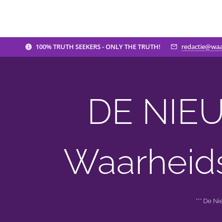
100% TRUTH SEEKERS - ONLY THE TRUTH!
redactie@waa
DE NIEU
Waarheid
*** De N