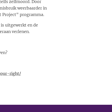
zelfs zelfmoord. Door
 misbruik weerbaarder in
ht Project" programma.
s uitgewerkt en de
eraan verlenen.
ven?
our-right/