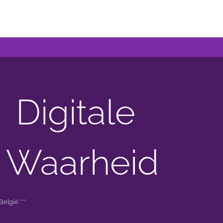
Digitale
 Waarheid
elgië ***