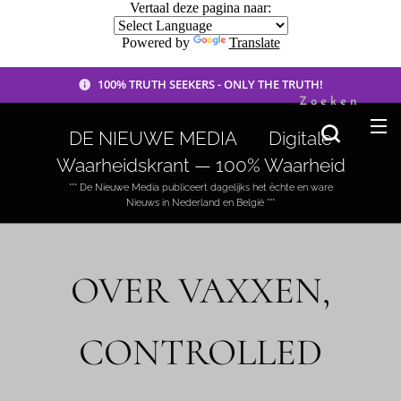
Vertaal deze pagina naar:
Powered by
Translate
100% TRUTH SEEKERS - ONLY THE TRUTH!
Zoeken
DE NIEUWE MEDIA 🟣 Digitale
Waarheidskrant — 100% Waarheid
*** De Nieuwe Media publiceert dagelijks het èchte en ware
Nieuws in Nederland en België ***
OVER VAXXEN,
CONTROLLED