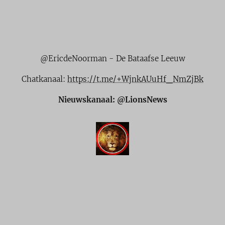
@EricdeNoorman - De Bataafse Leeuw
Chatkanaal:
https://t.me/+WjnkAUuHf_NmZjBk
Nieuwskanaal: @LionsNews