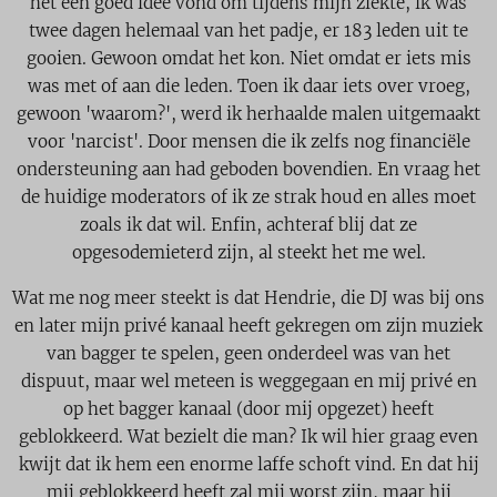
het een goed idee vond om tijdens mijn ziekte, ik was
twee dagen helemaal van het padje, er 183 leden uit te
gooien. Gewoon omdat het kon. Niet omdat er iets mis
was met of aan die leden. Toen ik daar iets over vroeg,
gewoon 'waarom?', werd ik herhaalde malen uitgemaakt
voor 'narcist'. Door mensen die ik zelfs nog financiële
ondersteuning aan had geboden bovendien. En vraag het
de huidige moderators of ik ze strak houd en alles moet
zoals ik dat wil. Enfin, achteraf blij dat ze
opgesodemieterd zijn, al steekt het me wel.
Wat me nog meer steekt is dat Hendrie, die DJ was bij ons
en later mijn privé kanaal heeft gekregen om zijn muziek
van bagger te spelen, geen onderdeel was van het
dispuut, maar wel meteen is weggegaan en mij privé en
op het bagger kanaal (door mij opgezet) heeft
geblokkeerd. Wat bezielt die man? Ik wil hier graag even
kwijt dat ik hem een enorme laffe schoft vind. En dat hij
mij geblokkeerd heeft zal mij worst zijn, maar hij