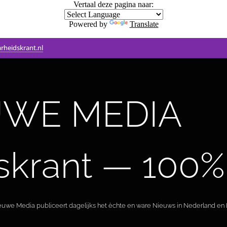
Vertaal deze pagina naar:
Powered by
Translate
rheidskrant.nl
WE MEDIA 🟣 
skrant — 100%
ieuwe Media publiceert dagelijks het èchte en ware Nieuws in Nederland en B