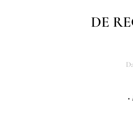
DE R
Da
•