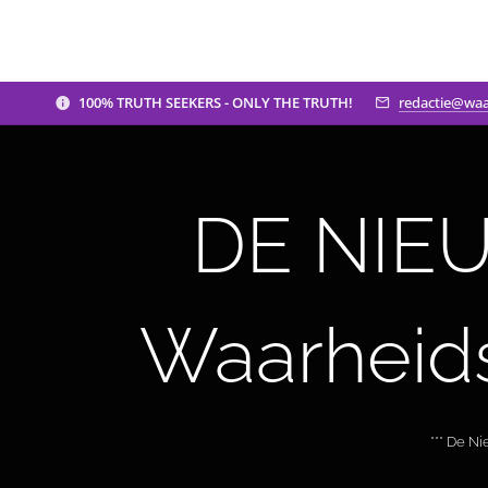
100% TRUTH SEEKERS - ONLY THE TRUTH!
redactie@waa
DE NIEU
Waarheid
*** De N