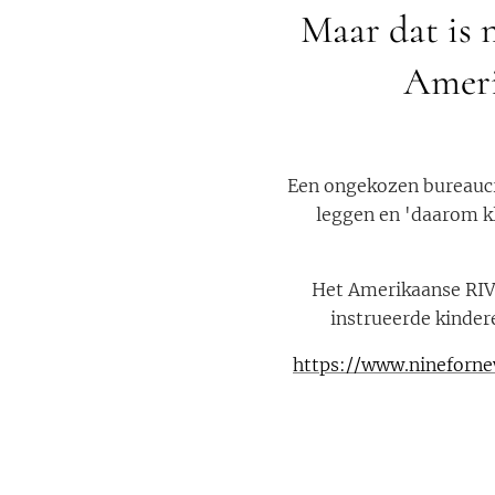
Maar dat is n
Ameri
Een ongekozen bureaucra
leggen en 'daarom k
Het Amerikaanse RIVM
instrueerde kinde
https://www.nineforn