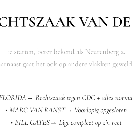
ECHTSZAAK VAN DE
te starten, beter bekend als Neurenberg 2.
arnaast gaat het ook op andere vlakken geweld
 FLORIDA→ Rechtszaak tegen CDC + alles norma
• MARC VAN RANST→ Voorlopig opgesloten
• BILL GATES→ Ligt compleet op z'n reet