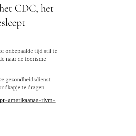
k het CDC, het
sleept
 onbepaalde tijd stil te
de naar de toerisme-
 De gezondheidsdienst
ndkapje te dragen.
ept-amerikaanse-rivm-