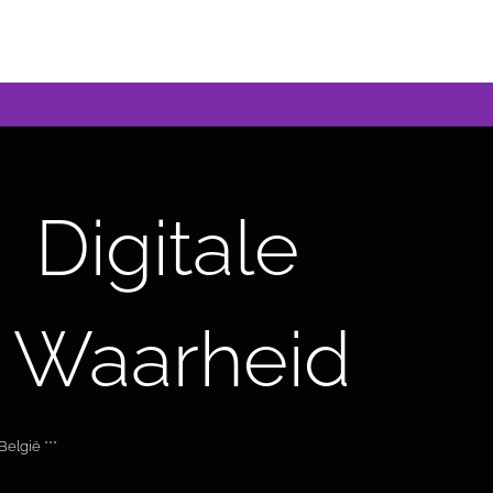
Digitale
 Waarheid
elgië ***