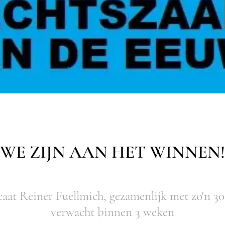
WE ZIJN AAN HET WINNEN!
aat Reiner Fuellmich, gezamenlijk met zo'n 30
verwacht binnen 3 weken