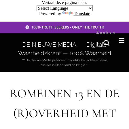
Vertaal deze pagina naar:
Powered by
Translate
100% TRUTH SEEKERS - ONLY THE TRUTH!
Zoeken
DE NIEUWE MEDIA 🟣 Digitale
Waarheidskrant — 100% Waarheid
*** De Nieuwe Media publiceert dagelijks het èchte en ware
Nieuws in Nederland en België ***
ROMEINEN 13 EN DE
(R)OVERHEID MET