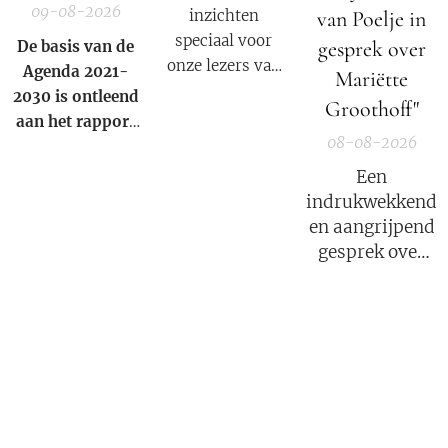
09-08-2026
inzichten
van Poelje in
speciaal voor
gesprek over
De basis van de
onze lezers van
Agenda 2021-
Mariëtte
De Nieuwe Media
2030 is ontleend
Groothoff"
en reizigers die
aan het rapport
geïnteresseerd
08-08-2026
van de
club van
zijn in alternatief
Rome
uit 1972.
Een
nieuws, dossiers,
indrukwekkend
bewustwording,
en aangrijpend
spiritualiteit en
gesprek over
onafhankelijke
het verhaal van
berichtgeving.
Mariëtte
Groothoff.