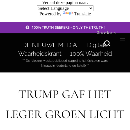
Vertaal deze pagina naar:
Powered by
Translate
100% TRUTH SEEKERS - ONLY THE TRUTH!
Zoeken
DE NIEUWE MEDIA 🟣 Digitale
Waarheidskrant — 100% Waarheid
*** De Nieuwe Media publiceert dagelijks het èchte en ware
Nieuws in Nederland en België ***
TRUMP GAF HET
LEGER GROEN LICHT