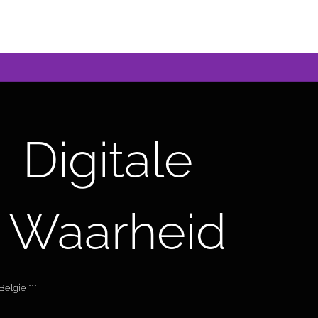
Digitale
 Waarheid
elgië ***