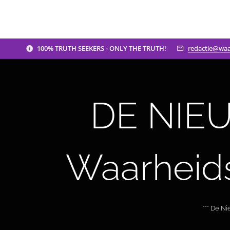
100% TRUTH SEEKERS - ONLY THE TRUTH!
redactie@waa
DE NIEU
Waarheid
*** De N