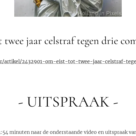
 twee jaar celstraf tegen drie c
ur/artikel/2432901-om-eist-tot-twee-jaar-celstraf-te
- UITSPRAAK -
3:54 minuten naar de onderstaande video en uitspraak va