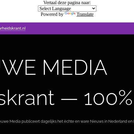
Vertaal deze pagina naar:
Powered by
Translate
rheidskrant.nl
WE MEDIA 🟣 
skrant — 100%
ieuwe Media publiceert dagelijks het èchte en ware Nieuws in Nederland en B