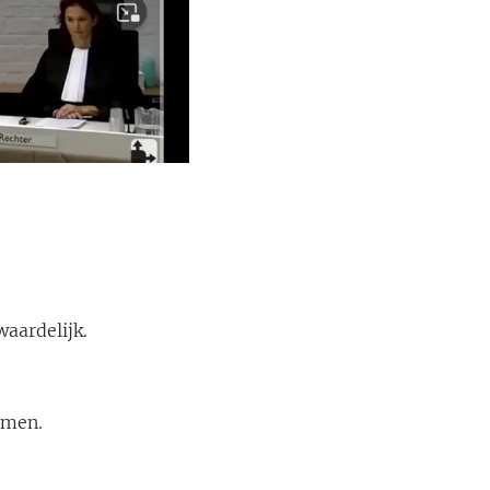
aardelijk.
omen.