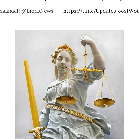
wskanaal: @LionsNews 💥
https://t.me/UpdatesJoostWo