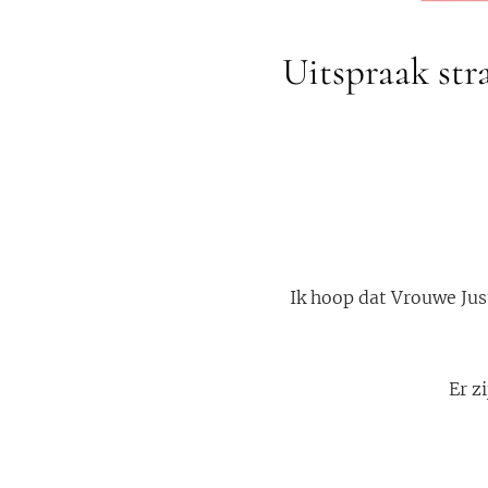
Uitspraak str
Ik hoop dat Vrouwe Just
Er z