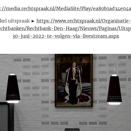
s://media.rechtspraak.nl/MediaSite/Play/ea80b1ad34e0
ikel uitspraak ►
https://www.rechtspraak.nl/Organisatie
Rechtbanken/Rechtbank-Den-Haag/Nieuws/Paginas/Uitsp
30-juni-2022-te-volgen-via-livestream.aspx