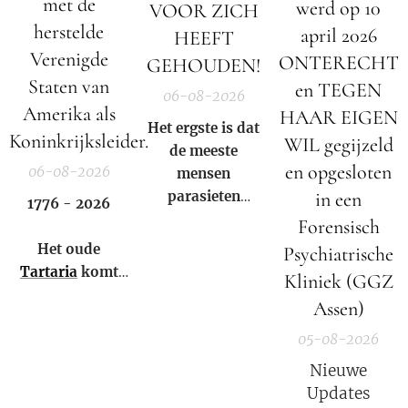
met de
werd op 10
VOOR ZICH
herstelde
april 2026
HEEFT
Verenigde
ONTERECHT
GEHOUDEN!
Staten van
en TEGEN
06-08-2026
Amerika als
HAAR EIGEN
Het ergste is dat
Koninkrijksleider.
WIL gegijzeld
de meeste
en opgesloten
06-08-2026
mensen
parasieten
in een
1776 - 2026
hebben – en het
Forensisch
niet eens weten.
Het oude
Psychiatrische
Tartaria
komt
Kliniek (GGZ
weer tot leven!
Assen)
05-08-2026
Nieuwe
Updates