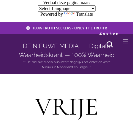
Vertaal deze pagina naar:
Powered by
Translate
100% TRUTH SEEKERS - ONLY THE TRUTH!
Zoeken
DE NIEUWE MEDIA 🟣 Digitale
Waarheidskrant — 100% Waarheid
*** De Nieuwe Media publiceert dagelijks het èchte en ware
Nieuws in Nederland en België ***
VRIJE