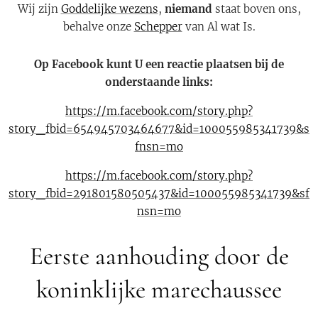
Wij zijn
Goddelijke wezens
,
niemand
staat boven ons,
behalve onze
Schepper
van Al wat Is.
Op Facebook kunt U een reactie plaatsen bij de
onderstaande links:
https://m.facebook.com/story.php?
story_fbid=654945703464677&id=100055985341739&s
fnsn=mo
https://m.facebook.com/story.php?
story_fbid=291801580505437&id=100055985341739&sf
nsn=mo
Eerste aanhouding door de
koninklijke marechaussee