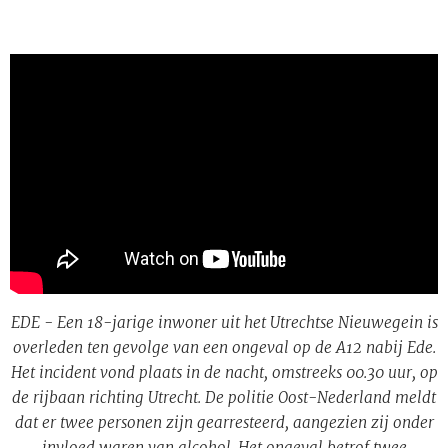
EDE - Een 18-jarige inwoner uit het Utrechtse Nieuwegein is
overleden ten gevolge van een ongeval op de A12 nabij Ede.
Het incident vond plaats in de nacht, omstreeks 00.30 uur, op
de rijbaan richting Utrecht. De politie Oost-Nederland meldt
dat er twee personen zijn gearresteerd, aangezien zij onder
invloed waren van alcohol. Het ongeval betrof twee