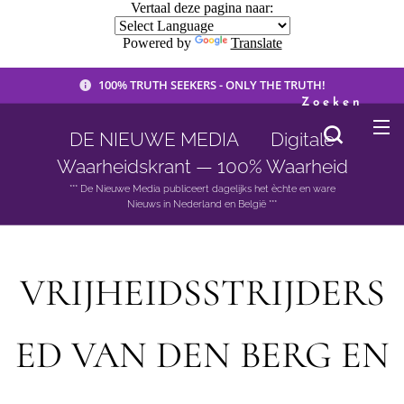
Vertaal deze pagina naar:
Powered by
Translate
100% TRUTH SEEKERS - ONLY THE TRUTH!
Zoeken
DE NIEUWE MEDIA 🟣 Digitale
Waarheidskrant — 100% Waarheid
*** De Nieuwe Media publiceert dagelijks het èchte en ware
Nieuws in Nederland en België ***
VRIJHEIDSSTRIJDERS
ED VAN DEN BERG EN