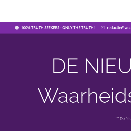
100% TRUTH SEEKERS - ONLY THE TRUTH!
redactie@waa
DE NIEU
Waarheid
*** De N