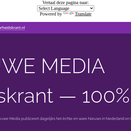
Vertaal deze pagina naar:
Powered by
Translate
rheidskrant.nl
WE MEDIA 🟣 
skrant — 100%
ieuwe Media publiceert dagelijks het èchte en ware Nieuws in Nederland en B