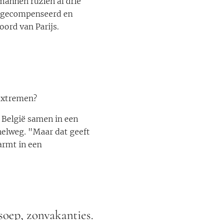
annen ruziën al drie
O₂-gecompenseerd en
oord van Parijs.
sextremen?
 België samen in een
elweg. "Maar dat geeft
armt in een
soep, zonvakanties.