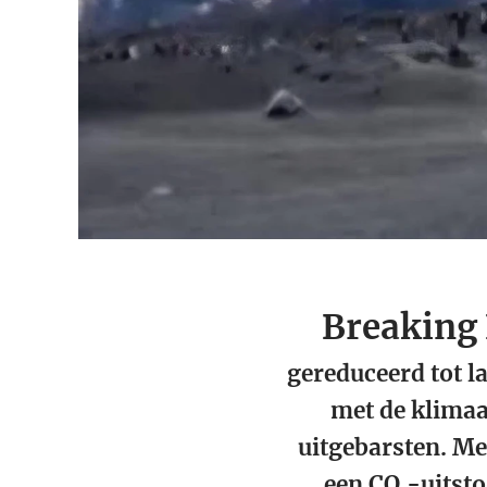
Breaking
gereduceerd tot 
met de klimaa
uitgebarsten. Me
een CO₂-uitsto