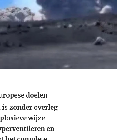
uropese doelen
is zonder overleg
plosieve wijze
yperventileren en
gt het complete