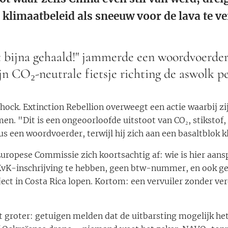
klimaatbeleid als sneeuw voor de lava te v
 bijna gehaald!" jammerde een woordvoerder
zijn CO₂-neutrale fietsje richting de aswolk p
 shock. Extinction Rebellion overweegt een actie waarbij zi
en. "Dit is een ongeoorloofde uitstoot van CO₂, stikstof, 
s een woordvoerder, terwijl hij zich aan een basaltblok 
uropese Commissie zich koortsachtig af: wie is hier aans
 KvK-inschrijving te hebben, geen btw-nummer, en ook g
ct in Costa Rica lopen. Kortom: een vervuiler zonder ve
 groter: getuigen melden dat de uitbarsting mogelijk het