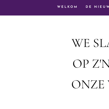
WELKOM
DE NIEU
WE SL
OP Z'
ONZE 