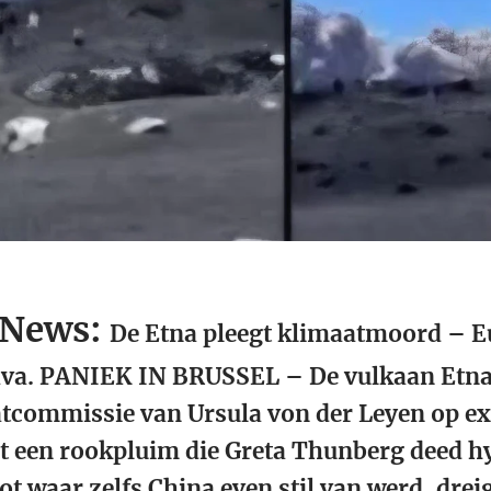
 News:
De Etna pleegt klimaatmoord – E
lava. PANIEK IN BRUSSEL – De vulkaan Etna 
tcommissie van Ursula von der Leyen op ex
t een rookpluim die Greta Thunberg deed h
ot waar zelfs China even stil van werd, drei