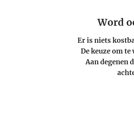
Word o
Er is niets kost
De keuze om te 
Aan degenen di
achte