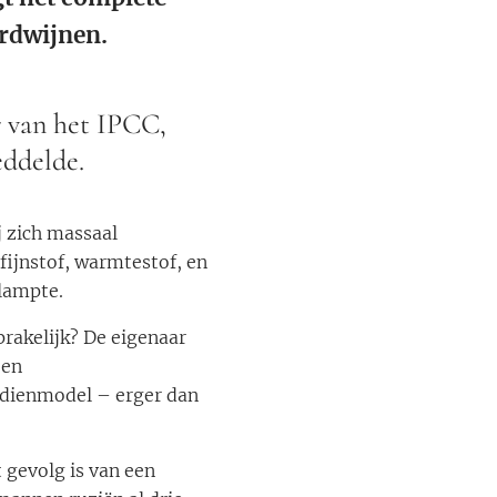
erdwijnen.
 van het IPCC,
eddelde.
j zich massaal
fijnstof, warmtestof, en
klampte.
prakelijk? De eigenaar
een
rdienmodel – erger dan
 gevolg is van een