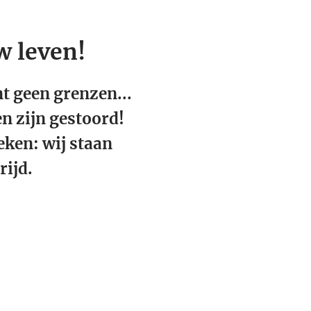
 leven!
t geen grenzen...
n zijn gestoord!
eken: wij staan
trijd.