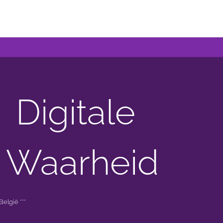
Digitale
 Waarheid
elgië ***