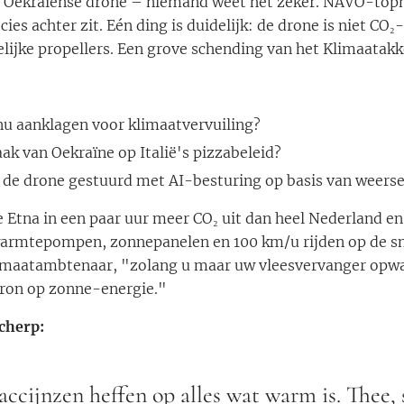
f Oekraïense drone – niemand weet het zeker. NAVO-topm
cies achter zit. Eén ding is duidelijk: de drone is niet C
lijke propellers. Een grove schending van het Klimaatakk
nu aanklagen voor klimaatvervuiling?
aak van Oekraïne op Italië's pizzabeleid?
 de drone gestuurd met AI-besturing op basis van weer
e Etna in een paar uur meer CO₂ uit dan heel Nederland en
warmtepompen, zonnepanelen en 100 km/u rijden op de sn
klimaatambtenaar, "zolang u maar uw vleesvervanger opw
ron op zonne-energie."
cherp:
accijnzen heffen op alles wat warm is. Thee, 