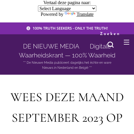
Vertaal deze pagina naar:
Powered by
Translate
100% TRUTH SEEKERS - ONLY THE TRUTH!
Zoeken
DE NIEUWE MEDIA 🟣 Digitale
Waarheidskrant — 100% Waarheid
*** De Nieuwe Media publiceert dagelijks het èchte en ware
Nieuws in Nederland en België ***
WEES DEZE MAAND
SEPTEMBER 2023 OP