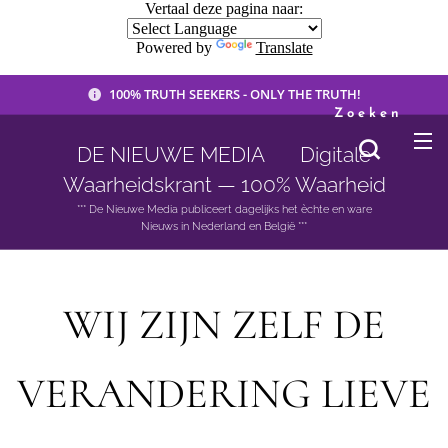
Vertaal deze pagina naar:
Powered by
Translate
100% TRUTH SEEKERS - ONLY THE TRUTH!
Zoeken
DE NIEUWE MEDIA 🟣 Digitale
Waarheidskrant — 100% Waarheid
*** De Nieuwe Media publiceert dagelijks het èchte en ware
Nieuws in Nederland en België ***
WIJ ZIJN ZELF DE
VERANDERING LIEVE