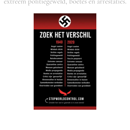
extreem politiegeweld, boetes en arrestaties.