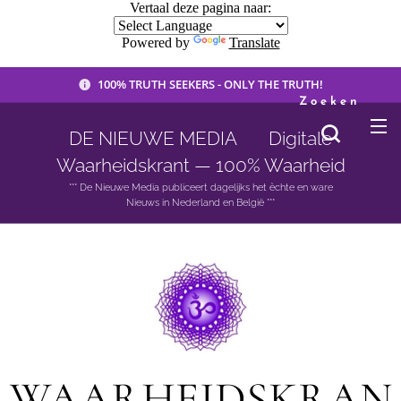
Vertaal deze pagina naar:
Powered by
Translate
100% TRUTH SEEKERS - ONLY THE TRUTH!
Zoeken
DE NIEUWE MEDIA 🟣 Digitale
Waarheidskrant — 100% Waarheid
*** De Nieuwe Media publiceert dagelijks het èchte en ware
Nieuws in Nederland en België ***
WAARHEIDSKRAN