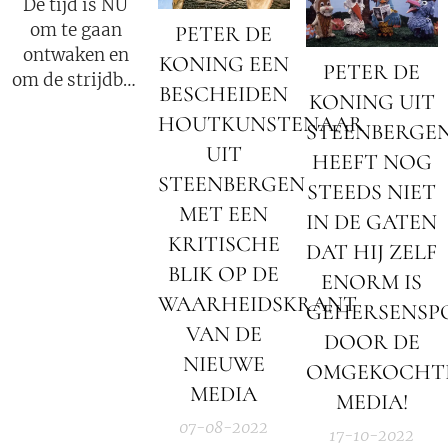
De tijd is NU
vrijheidsstrijder
om te gaan
PETER DE
ontwaken en
KONING EEN
PETER DE
om de strijdbijl
BESCHEIDEN
KONING UIT
voor eeuwig te
HOUTKUNSTENAAR
gaan begraven,
STEENBERGE
UIT
dan is er Vrede
HEEFT NOG
op Aarde!
STEENBERGEN
STEEDS NIET
MET EEN
IN DE GATEN
KRITISCHE
DAT HIJ ZELF
BLIK OP DE
ENORM IS
WAARHEIDSKRANT
GEHERSENSP
VAN DE
DOOR DE
NIEUWE
OMGEKOCHT
MEDIA
MEDIA!
07-08-2022
17-10-2022