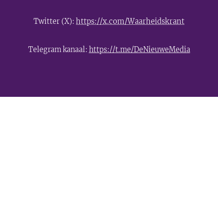
Twitter (X):
https://x.com/Waarheidskrant
Telegram kanaal:
https://t.me/DeNieuweMedia
- Advertentie -