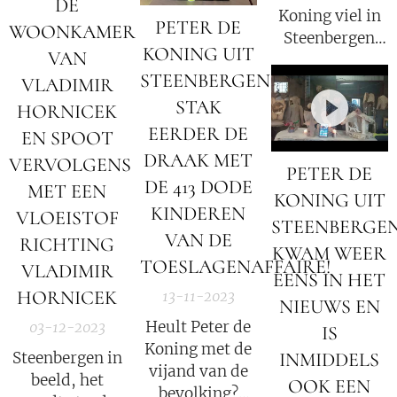
DE
en
Koning viel in
PETER DE
Vrijheidsstrijders
WOONKAMER
Steenbergen
te belasteren.
KONING UIT
VAN
(NB) in 2023
STEENBERGEN
William de Vos
VLADIMIR
aan met een
STAK
HORNICEK
kettingzaag.
EERDER DE
EN SPOOT
DRAAK MET
VERVOLGENS
PETER DE
DE 413 DODE
MET EEN
KONING UIT
KINDEREN
VLOEISTOF
STEENBERGE
VAN DE
RICHTING
KWAM WEER
TOESLAGENAFFAIRE!
VLADIMIR
EENS IN HET
HORNICEK
13-11-2023
NIEUWS EN
Heult Peter de
03-12-2023
IS
Koning met de
Steenbergen in
INMIDDELS
vijand van de
beeld, het
OOK EEN
bevolking?