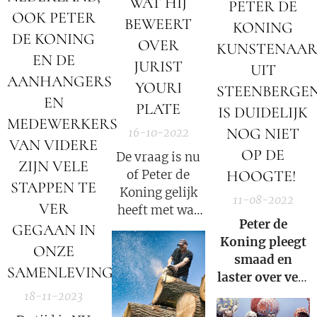
WAT HIJ
PETER DE
OOK PETER
BEWEERT
KONING
DE KONING
OVER
KUNSTENAA
EN DE
JURIST
UIT
AANHANGERS
YOURI
STEENBERGE
EN
PLATE
IS DUIDELIJK
MEDEWERKERS
NOG NIET
16-10-2022
VAN VIDERE
OP DE
De vraag is nu
ZIJN VELE
of Peter de
HOOGTE!
STAPPEN TE
Koning gelijk
11-08-2022
VER
heeft met wat
Peter de
hij over Youri
GEGAAN IN
Koning pleegt
Plate beweert,
ONZE
smaad en
wat denkt U
SAMENLEVING!
laster over vele
zelf?
waarheidsvinde
18-11-2023
en