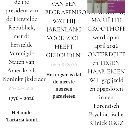
de 19e
VAN EEN
president van
BEGRAFENISONDERNEMER;
de Herstelde
MARIËTTE
WAT HIJ
Republiek,
GROOTHOFF
JARENLANG
met de
werd op 10
VOOR ZICH
herstelde
april 2026
HEEFT
Verenigde
ONTERECHT
GEHOUDEN!
Staten van
en TEGEN
06-08-2026
Amerika als
HAAR EIGEN
Het ergste is dat
Koninkrijksleider.
WIL gegijzeld
de meeste
en opgesloten
06-08-2026
mensen
parasieten
in een
1776 - 2026
hebben – en het
Forensisch
niet eens weten.
Het oude
Psychiatrische
Tartaria
komt
Kliniek (GGZ
weer tot leven!