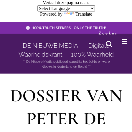
Vertaal deze pagina naar:
Powered by
Translate
100% TRUTH SEEKERS - ONLY THE TRUTH!
Zoeken
DE NIEUWE MEDIA 🟣 Digitale
Waarheidskrant — 100% Waarheid
*** De Nieuwe Media publiceert dagelijks het èchte en ware
Nieuws in Nederland en België ***
DOSSIER VAN
PETER DE