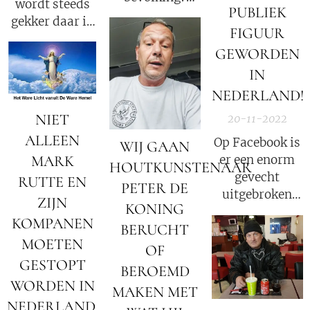
wordt steeds
PUBLIEK
Karma is een
gekker daar in
bitch.
FIGUUR
Noord-
GEWORDEN
Brabant, de
terreur wordt
IN
steeds
NEDERLAND!
grimmiger!
NIET
20-11-2022
ALLEEN
Op Facebook is
WIJ GAAN
MARK
er een enorm
HOUTKUNSTENAAR
gevecht
RUTTE EN
PETER DE
uitgebroken
ZIJN
KONING
over
KOMPANEN
BERUCHT
Waarheden en
MOETEN
Leugens!
OF
GESTOPT
BEROEMD
WORDEN IN
MAKEN MET
NEDERLAND,