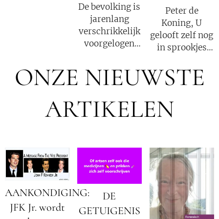
De bevolking is
Peter de
jarenlang
Koning, U
verschrikkelijk
gelooft zelf nog
voorgelogen
in sprookjes
door Staat en
van het Nep
Kerk, Peter de
ONZE NIEUWSTE
Koningshuis,
Koning is daar
de corrupte
ook een
(R)overheid en
ARTIKELEN
slachtoffer
de
van, ook al
Fabeltjeskrant
heeft hij dat
en U maakt
(nog) niet door!
Uzelf enorm
belachelijk in
Nederland!
AANKONDIGING:
DE
JFK Jr. wordt
GETUIGENIS