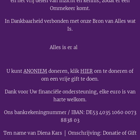
en het vrij delen van inzicht en kennis, zodat er een
Ommekeer komt.
In Dankbaarheid verbonden met onze Bron van Alles wat
Is.
💫
Alles is er al
U kunt
ANONIEM
doneren, klik
HIER
om te doneren of
om een vrije gift te doen.
Dank voor Uw financiële ondersteuning, elke euro is van
harte welkom.
Ons bankrekeningnummer / IBAN: DE53 4035 1060 0073
8838 03
Ten name van Diena Kars │ Omschrijving: Donatie of Gift