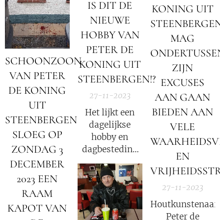
IS DIT DE
KONING UIT
NIEUWE
STEENBERGE
HOBBY VAN
MAG
PETER DE
ONDERTUSSE
SCHOONZOON
KONING UIT
ZIJN
VAN PETER
STEENBERGEN!?
EXCUSES
DE KONING
27-11-2023
AAN GAAN
UIT
BIEDEN AAN
Het lijkt een
STEENBERGEN
dagelijkse
VELE
SLOEG OP
hobby en
WAARHEIDSV
ZONDAG 3
dagbesteding
EN
te zijn
DECEMBER
VRIJHEIDSSTR
geworden van
2023 EEN
Peter de
27-11-2023
RAAM
Koning om
Houtkunstenaar
KAPOT VAN
Waarheidsvinders
Peter de