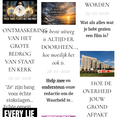
enquete tot nu
verschuiven en
WORDEN
toe heeft
de
29-07-2026
gedaan
datastromen
opnieuw
worden
Wat als alles wat
volledig op zijn
omgeleid.
je hebt gezien
ONTMASKERING
De beste uitweg
kop!
een film is?
VAN HET
is
ALTIJD ER
GROTE
DOORHEEN...,
BEDROG
hoe moeilijk het
VAN STAAT
ook is.
EN KERK
28-07-2026
29-07-2026
Help mee
en
🚨 HOE DE
'Ze' zijn bang
ondersteun
onze
OVERHEID
voor èchte
redactie om de
JOUW
stokslagen...
Waarheid te
GROND
Echte genezing
kunnen blijven
laat emoties
verspreiden in
AFPAKT