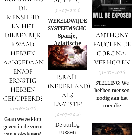
ACT ETC.
DE
31-07-2026
MENSHEID
WERELDWIJDE
EN HET
SYSTEEMSCHOK:
ANTHONY
DIERENRIJK
Spanje,
Aziatische
FAUCI EN DE
KWAAD
markten en
CORONA-
HEBBEN
Hormuz |
VERHOREN
AANGEDAAN
Charlie Ward
EN/OF
31-07-2026
Daily News
ISRAËL
ERNSTIG
STELLING: We
(NEDERLAND)
HEBBEN
hebben mensen
ALS
GEDUPEERD?
nodig aan het
LAATSTE!
roer die
01-08-2026
gezamenlijk
30-07-2026
Gaan we ze klop
voorkomen dat
De oorlog
geven in de vorm
iemand ooit nog
tussen
van stokslagen?