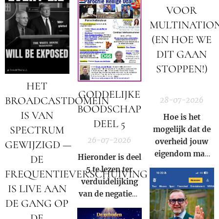
stromen. We
Nederland,
VOOR
mogen niet
België en in de
MULTINATIO
langer meer
rest van de
(EN HOE WE
zwijgen!
wereld.
DIT GAAN
STOPPEN!)
🚨
HET
GODDELIJKE
BROADCASTDOMEIN
28-07-2026
BOODSCHAP
IS VAN
Hoe is het
DEEL 5
SPECTRUM
mogelijk dat de
26-07-2026
overheid jouw
GEWIJZIGD —
eigendom mag
Hieronder is deel
DE
afpakken voor
5 te lezen ter
FREQUENTIEVERSCHUIVING
de winst van een
verduidelijking
IS LIVE AAN
multinational?
van de negatieve
DE GANG OP
rol en
DE
samenzwering in