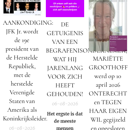
AANKONDIGING:
DE
JFK Jr. wordt
GETUIGENIS
de 19e
VAN EEN
president van
BEGRAFENISONDERNEMER;
de Herstelde
MARIËTTE
WAT HIJ
Republiek,
GROOTHOFF
JARENLANG
met de
werd op 10
VOOR ZICH
herstelde
april 2026
HEEFT
Verenigde
ONTERECHT
GEHOUDEN!
Staten van
en TEGEN
06-08-2026
Amerika als
HAAR EIGEN
Het ergste is dat
Koninkrijksleider.
WIL gegijzeld
de meeste
en opgesloten
06-08-2026
mensen