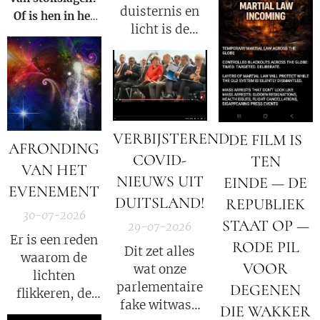
een nieuwe Fauci
duisternis en
Of is hen in het
kan worden.
licht is de
Licht zetten van
oorlog tussen
de Waarheid een
Satan en God.
veel grotere
straf?
VERBIJSTEREND
DE FILM IS
AFRONDING
COVID-
TEN
VAN HET
NIEUWS UIT
EINDE — DE
EVENEMENT
DUITSLAND!
REPUBLIEK
30-07-2026
STAAT OP —
29-07-2026
Er is een reden
RODE PIL
Dit zet alles
waarom de
VOOR
wat onze
lichten
parlementaire
DEGENEN
flikkeren, de
fake witwas-
DIE WAKKER
satellieten