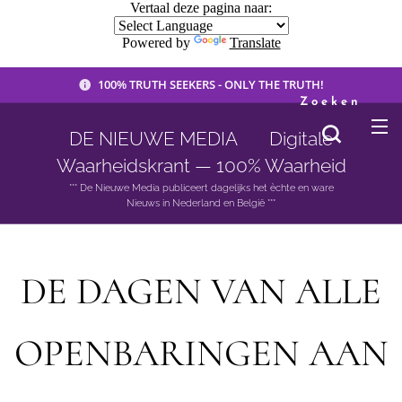
Vertaal deze pagina naar:
Powered by
Translate
100% TRUTH SEEKERS - ONLY THE TRUTH!
Zoeken
DE NIEUWE MEDIA 🟣 Digitale
Waarheidskrant — 100% Waarheid
*** De Nieuwe Media publiceert dagelijks het èchte en ware
Nieuws in Nederland en België ***
DE DAGEN VAN ALLE
OPENBARINGEN AAN