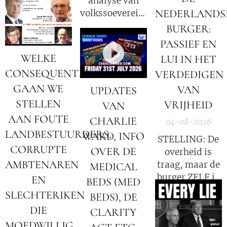
analyse van
voor?
NEDERLANDS
volkssoevereiniteit
in Nederland
BURGER:
PASSIEF EN
WELKE
LUI IN HET
CONSEQUENTIES
VERDEDIGEN
GAAN WE
VAN
UPDATES
STELLEN
VRIJHEID
VAN
AAN FOUTE
CHARLIE
04-08-2026
LANDBESTUURDERS,
WARD, INFO
STELLING: De
CORRUPTE
OVER DE
overheid is
AMBTENAREN
traag, maar de
MEDICAL
burger ZELF is
EN
BEDS (MED
de oorzaak!
SLECHTERIKEN
BEDS), DE
DIE
CLARITY
MOEDWILLIG