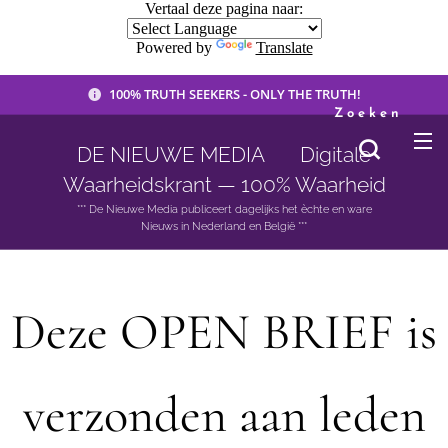
Vertaal deze pagina naar:
Powered by
Translate
100% TRUTH SEEKERS - ONLY THE TRUTH!
Zoeken
DE NIEUWE MEDIA 🟣 Digitale
Waarheidskrant — 100% Waarheid
*** De Nieuwe Media publiceert dagelijks het èchte en ware
Nieuws in Nederland en België ***
Deze OPEN BRIEF is
verzonden aan leden