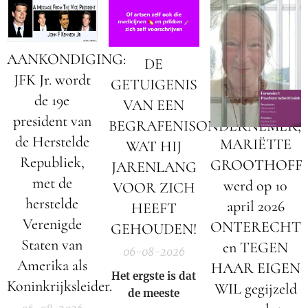
AANKONDIGING:
DE
JFK Jr. wordt
GETUIGENIS
de 19e
VAN EEN
president van
BEGRAFENISONDERNEMER;
de Herstelde
MARIËTTE
WAT HIJ
Republiek,
GROOTHOFF
JARENLANG
met de
werd op 10
VOOR ZICH
herstelde
april 2026
HEEFT
Verenigde
ONTERECHT
GEHOUDEN!
Staten van
en TEGEN
06-08-2026
Amerika als
HAAR EIGEN
Het ergste is dat
Koninkrijksleider.
WIL gegijzeld
de meeste