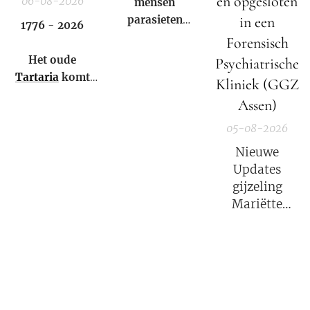
en opgesloten
06-08-2026
mensen
parasieten
in een
1776 - 2026
hebben – en het
Forensisch
niet eens weten.
Het oude
Psychiatrische
Tartaria
komt
Kliniek (GGZ
weer tot leven!
Assen)
05-08-2026
Nieuwe
Updates
gijzeling
Mariëtte
Groothoff.