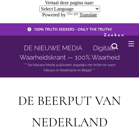
Vertaal deze pagina naar:
Powered by
Translate
100% TRUTH SEEKERS - ONLY THE TRUTH!
Zoeken
DE NIEUWE MEDIA 🟣 Digitale
Waarheidskrant — 100% Waarheid
*** De Nieuwe Media publiceert dagelijks het èchte en ware
Nieuws in Nederland en België ***
DE BEERPUT VAN
NEDERLAND