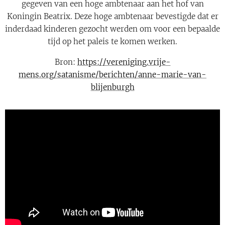
gegeven van een hoge ambtenaar aan het hof van
Koningin Beatrix. Deze hoge ambtenaar bevestigde dat er
inderdaad kinderen gezocht werden om voor een bepaalde
tijd op het paleis te komen werken.
Bron:
https://vereniging.vrije-
mens.org/satanisme/berichten/anne-marie-van-
blijenburgh