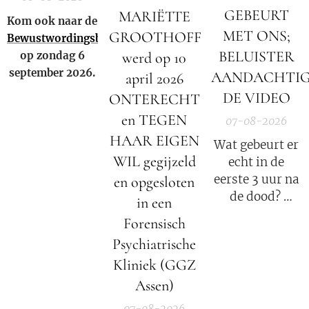
GEBEURT
MARIËTTE
Kom ook naar de
MET ONS;
GROOTHOFF
Bewustwordingsbeurs
BELUISTER
op zondag 6
werd op 10
september 2026.
AANDACHTI
april 2026
DE VIDEO
ONTERECHT
en TEGEN
07-08-2026
HAAR EIGEN
Wat gebeurt er
WIL gegijzeld
echt in de
eerste 3 uur na
en opgesloten
de dood?
in een
Forensisch
Elisabeth
Psychiatrische
Kübler-Ross
Kliniek (GGZ
legt uit.
Assen)
07-08-2026