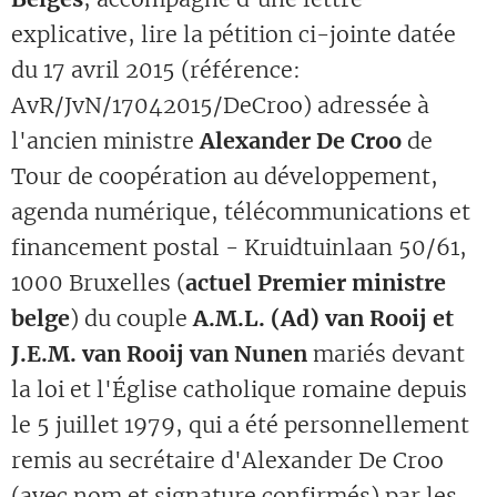
explicative, lire la pétition ci-jointe datée
du 17 avril 2015 (référence:
AvR/JvN/17042015/DeCroo) adressée à
l'ancien ministre
Alexander De Croo
de
Tour de coopération au développement,
agenda numérique, télécommunications et
financement postal - Kruidtuinlaan 50/61,
1000 Bruxelles (
actuel Premier ministre
belge
) du couple
A.M.L. (Ad) van Rooij et
J.E.M. van Rooij van Nunen
mariés devant
la loi et l'Église catholique romaine depuis
le 5 juillet 1979, qui a été personnellement
remis au secrétaire d'Alexander De Croo
(avec nom et signature confirmés) par les