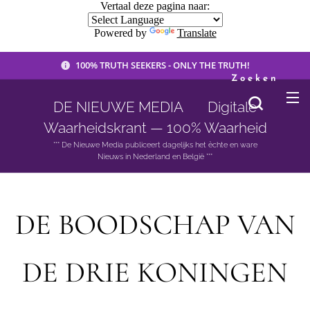
Vertaal deze pagina naar:
Powered by
Translate
100% TRUTH SEEKERS - ONLY THE TRUTH!
Zoeken
DE NIEUWE MEDIA 🟣 Digitale
Waarheidskrant — 100% Waarheid
*** De Nieuwe Media publiceert dagelijks het èchte en ware
Nieuws in Nederland en België ***
DE BOODSCHAP VAN
DE DRIE KONINGEN