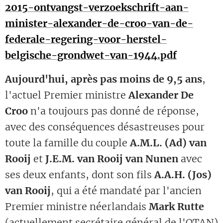
2015-ontvangst-verzoekschrift-aan-
minister-alexander-de-croo-van-de-
federale-regering-voor-herstel-
belgische-grondwet-van-1944.pdf
Aujourd'hui, après pas moins de 9,5 ans
,
l'actuel Premier ministre
Alexander De
Croo
n'a toujours pas donné de réponse,
avec des conséquences désastreuses pour
toute la famille du couple
A.M.L. (Ad) van
Rooij
et
J.E.M. van Rooij van Nunen
avec
ses deux enfants, dont son fils
A.A.H. (Jos)
van Rooij
, qui a été mandaté par l'ancien
Premier ministre néerlandais
Mark Rutte
(actuellement secrétaire général de l'OTAN)