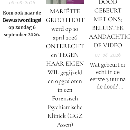
DOOD
08-08-2026
GEBEURT
MARIËTTE
Kom ook naar de
MET ONS;
GROOTHOFF
Bewustwordingsbeurs
BELUISTER
op zondag 6
werd op 10
september 2026.
AANDACHTI
april 2026
DE VIDEO
ONTERECHT
en TEGEN
07-08-2026
HAAR EIGEN
Wat gebeurt er
WIL gegijzeld
echt in de
eerste 3 uur na
en opgesloten
de dood?
in een
Forensisch
Elisabeth
Psychiatrische
Kübler-Ross
Kliniek (GGZ
legt uit.
Assen)