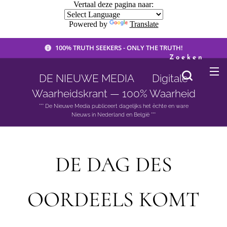
Vertaal deze pagina naar:
Powered by
Translate
100% TRUTH SEEKERS - ONLY THE TRUTH!
Zoeken
DE NIEUWE MEDIA 🟣 Digitale
Waarheidskrant — 100% Waarheid
*** De Nieuwe Media publiceert dagelijks het èchte en ware
Nieuws in Nederland en België ***
DE DAG DES
OORDEELS KOMT