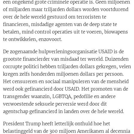
een ongekend grote criminele operatie is. Geen miljoenen
of miljarden maar triljarden dollars worden voortdurend
over de hele wereld gestuurd om terroristen te
financieren, misdadige agenten van de deep state te
betalen, mind control operaties uit te voeren, biowapens
te ontwikkelen, enzovoort.
De zogenaamde hulpverleningsorganisatie USAID is de
grootste financierder van misdaad ter wereld. Duizenden
corrupte politici hebben triljarden dollars gekregen, velen
kregen zelfs honderden miljoenen dollars per persoon.
Het censureren en sociaal manipuleren van de mensheid
werd ook gefinancierd door USAID. Het promoten van de
transgender waanzin, LGBTQA, pedofilie en andere
verwoestende seksuele perversie werd door dit
agentschap gefinancierd in landen over de hele wereld.
President Trump heeft letterlijk onthuld hoe het
belastinggeld van de 300 miljoen Amerikanen al decennia