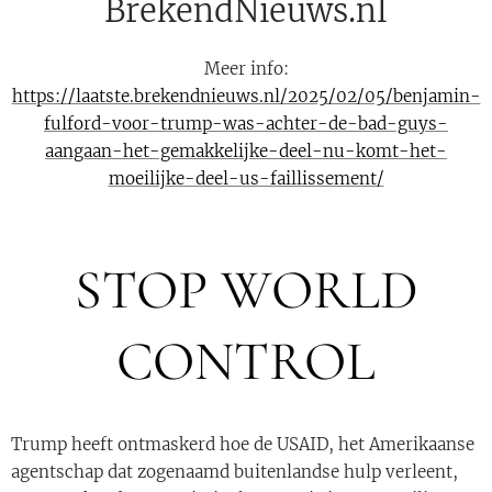
BrekendNieuws.nl
Meer info:
https://laatste.brekendnieuws.nl/2025/02/05/benjamin-
fulford-voor-trump-was-achter-de-bad-guys-
aangaan-het-gemakkelijke-deel-nu-komt-het-
moeilijke-deel-us-faillissement/
STOP WORLD
CONTROL
Trump heeft ontmaskerd hoe de USAID, het Amerikaanse
agentschap dat zogenaamd buitenlandse hulp verleent,