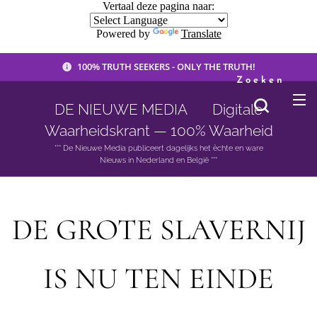
Vertaal deze pagina naar:
Powered by
Translate
100% TRUTH SEEKERS - ONLY THE TRUTH!
Zoeken
DE NIEUWE MEDIA 🟣 Digitale
Waarheidskrant — 100% Waarheid
*** De Nieuwe Media publiceert dagelijks het èchte en ware
Nieuws in Nederland en België ***
DE GROTE SLAVERNIJ
IS NU TEN EINDE