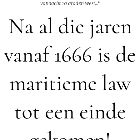
vannacht 10 graden west..."
Na al die jaren
vanaf 1666 is de
maritieme law
tot een einde
gekomen!