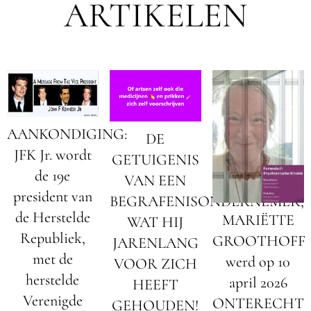
ARTIKELEN
AANKONDIGING:
DE
JFK Jr. wordt
GETUIGENIS
de 19e
VAN EEN
president van
BEGRAFENISONDERNEMER;
de Herstelde
MARIËTTE
WAT HIJ
Republiek,
GROOTHOFF
JARENLANG
met de
werd op 10
VOOR ZICH
herstelde
april 2026
HEEFT
Verenigde
ONTERECHT
GEHOUDEN!