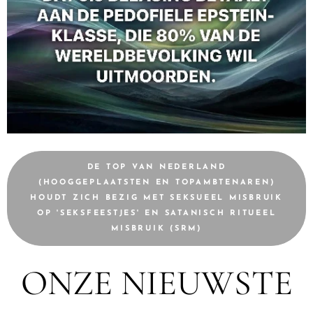
DE TOP VAN NEDERLAND
(HOOGGEPLAATSTEN EN TOPAMBTENAREN)
HOUDT ZICH BEZIG MET SEKSUEEL MISBRUIK
OP 'SEKSFEESTJES' EN SATANISCH RITUEEL
MISBRUIK (SRM)
ONZE NIEUWSTE