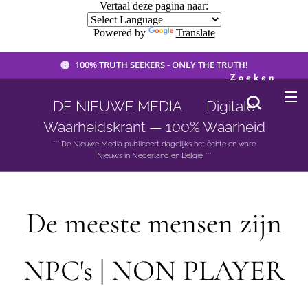
Vertaal deze pagina naar:
Powered by
Translate
100% TRUTH SEEKERS - ONLY THE TRUTH!
Zoeken
DE NIEUWE MEDIA 🟣 Digitale
Waarheidskrant — 100% Waarheid
*** De Nieuwe Media publiceert dagelijks het èchte en ware
Nieuws in Nederland en België ***
De meeste mensen zijn
NPC's | NON PLAYER