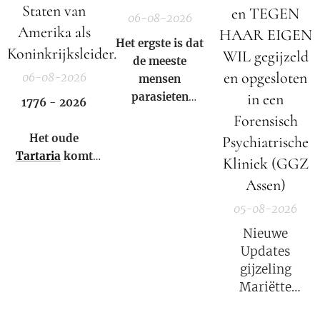
Staten van
en TEGEN
06-08-2026
Amerika als
HAAR EIGEN
Het ergste is dat
Koninkrijksleider.
WIL gegijzeld
de meeste
en opgesloten
06-08-2026
mensen
parasieten
in een
1776 - 2026
hebben – en het
Forensisch
niet eens weten.
Het oude
Psychiatrische
Tartaria
komt
Kliniek (GGZ
weer tot leven!
Assen)
05-08-2026
Nieuwe
Updates
gijzeling
Mariëtte
Groothoff.