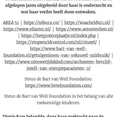
afgelopen jaren uitgebreid door haar is onderzocht en
wat haar verder heeft doen ontwaken.
AREA 51
│
https://niburu.co/
│
https://waarheid911.nl/
│
https://www.ellaster.nl/
│
https://www.antonteuben.nl/
│
https://hetgrotereplaatje.nl/index.php
│
https://stopworldcontrol.com/nl/ritueel/
│
https://www.bart-van-well-
foundation.nl/getuigenissen-van-seksueel-misbruik/
│
https://www.nieuwetijdskind.com/archonten-bevrijd-
jezelf-van-energieparasieten-2/
Steun de Bart van Well Foundation:
https://www.bvwfoundation.com/
Steun de Bart van Well Foundation in het belang van alle
toekomstige kinderen.
Dienie Kars belandde, door haar zoektocht naar de