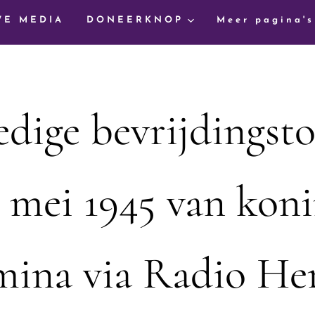
WE MEDIA
DONEERKNOP
Meer pagina's
edige bevrijdingst
 mei 1945 van kon
mina via Radio Her