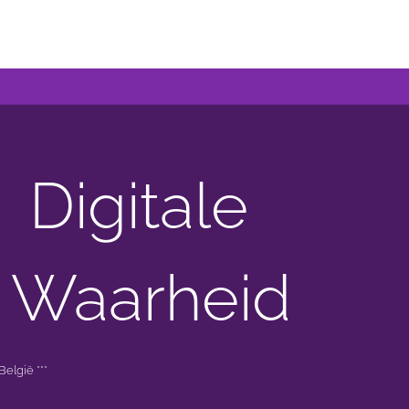
Digitale
 Waarheid
elgië ***