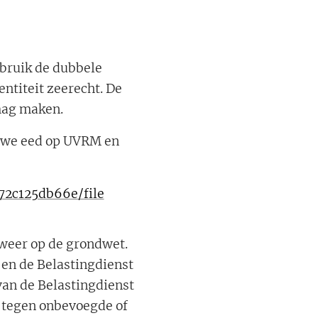
ebruik de dubbele
ntiteit zeerecht. De
 mag maken.
euwe eed op UVRM en
72c125db66e/file
 weer op de grondwet.
en de Belastingdienst
van de Belastingdienst
 tegen onbevoegde of