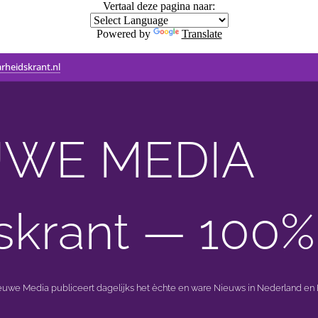
Vertaal deze pagina naar:
Powered by
Translate
rheidskrant.nl
WE MEDIA 🟣 
skrant — 100%
ieuwe Media publiceert dagelijks het èchte en ware Nieuws in Nederland en B