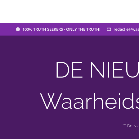
100% TRUTH SEEKERS - ONLY THE TRUTH!
redactie@waa
DE NIEU
Waarheid
*** De N