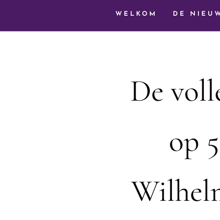
WELKOM
DE NIEU
De voll
op 5
Wilhel