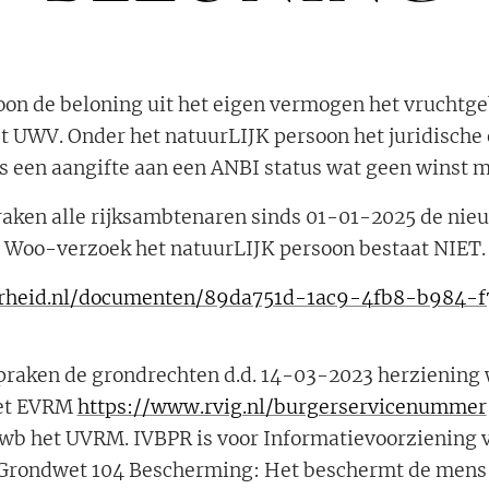
loon de beloning uit het eigen vermogen het vruchtg
 UWV. Onder het natuurLIJK persoon het juridische e
is een aangifte aan een ANBI status wat geen winst
raken alle rijksambtenaren sinds 01-01-2025 de ni
Woo-verzoek het natuurLIJK persoon bestaat NIET.
erheid.nl/documenten/89da751d-1ac9-4fb8-b984-f
praken de grondrechten d.d. 14-03-2023 herziening
het EVRM
https://www.rvig.nl/burgerservicenummer
Awb het UVRM. IVBPR is voor Informatievoorziening 
 Grondwet 104 Bescherming: Het beschermt de mens