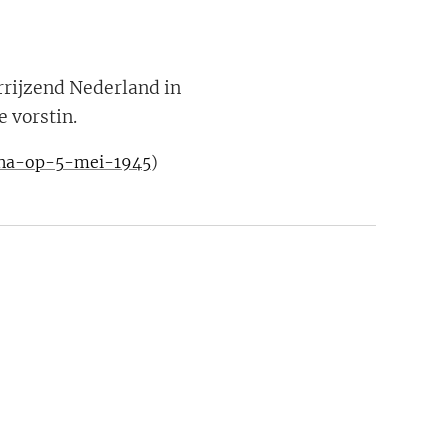
rrijzend Nederland in
e vorstin.
mina-op-5-mei-1945
)