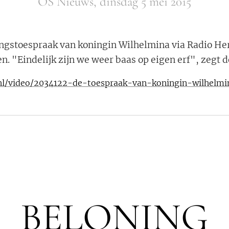
OS Nieuws, dinsdag 5 mei 2015
ingstoespraak van koningin Wilhelmina via Radio He
. "Eindelijk zijn we weer baas op eigen erf", zegt d
.nl/video/2034122-de-toespraak-van-koningin-wilhel
BELONING