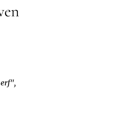
ven
erf",