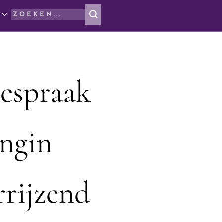
oespraak
ingin
rijzend