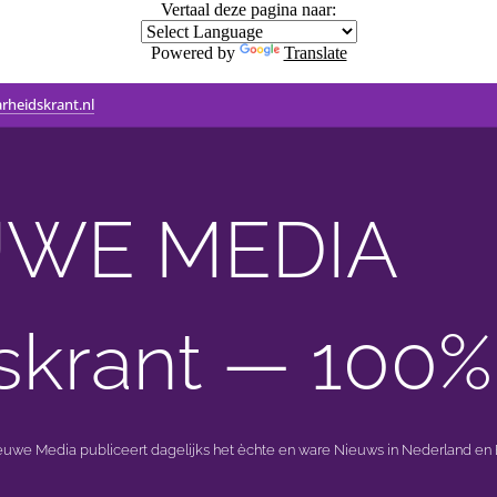
Vertaal deze pagina naar:
Powered by
Translate
rheidskrant.nl
WE MEDIA 🟣 
skrant — 100%
ieuwe Media publiceert dagelijks het èchte en ware Nieuws in Nederland en B