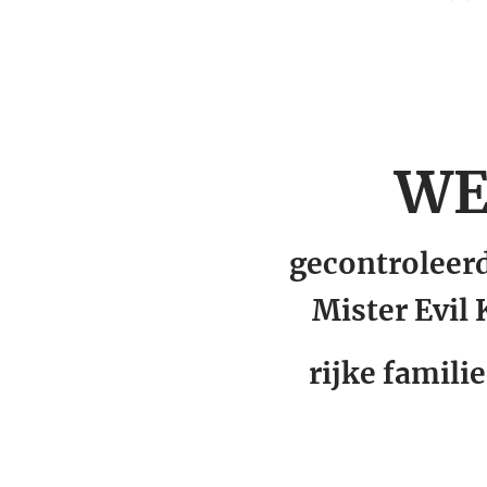
WE
gecontroleer
Mister Evil 
rijke famili