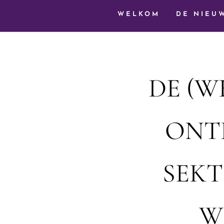
WELKOM
DE NIEU
DE (W
ONTK
SEKT
W