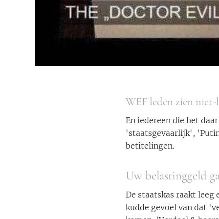
WEF leden zien niet-l
En iedereen die het daar 
'staatsgevaarlijk', 'Put
betitelingen.
Uw belastinggeld g
De staatskas raakt leeg
kudde gevoel van dat 'v