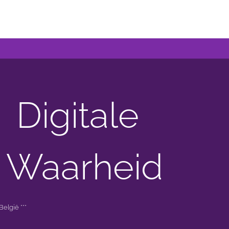
Digitale
 Waarheid
elgië ***