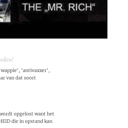
orden!
 'wappie', 'antivaxxer',
aar van dat soort
!
 wordt opgelost want het
HEID die in opstand kan