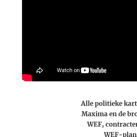
Alle politieke kar
Maxima en de bro
WEF, contracten
WEF-plann