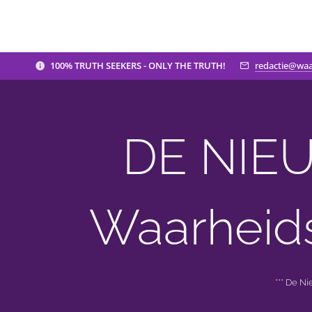
100% TRUTH SEEKERS - ONLY THE TRUTH!
redactie@waa
DE NIEU
Waarheid
*** De N