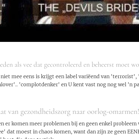
eden als vee dat gecontroleerd en beheerst moet w
niet mee eens is krijgt een label variëend van 'terrorist',
inlover'.. 'complotdenker' en U kent vast nog nog wel 'n p
aat van gezondheidszorg naar oorlog-omarmen
 en er komen meer problemen bij en geen enkel probleem
ee' dat moest in chaos komen, want dan zijn ze geen EEN