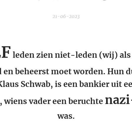
21-06-2023
F
leden zien niet-leden (wij) als
d en beheerst moet worden.
Hun du
Klaus Schwab, is een bankier uit e
nazi
e, wiens vader een beruchte
was.