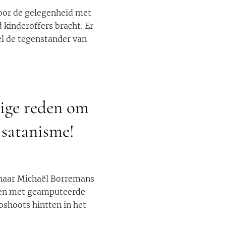
voor de gelegenheid met
d kinderoffers bracht. Er
bel de tegenstander van
nige reden om
 satanisme!
enaar Michaël Borremans
eren met geamputeerde
oshoots hintten in het