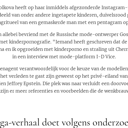
olkova heeft op haar inmiddels afgezonderde Instagram-p
deeld van onder andere ingetapete kinderen, duivelsrood
ngritueel van een gemaskerde man met een pentagram op
jn allebei bevriend met de Russische mode-ontwerper Gos
 met kinderpornografie. "Iemand heeft geschreven dat de 
sha en ik opgroeiden met kinderporno en straling uit Cher
in een interview met mode-platform I-D Vice.
enagent verantwoordelijk voor de keuze van de modellen
 het verleden te gast zijn geweest op het privé-eiland va
en Jeffrey Epstein. Die plek was naar verluidt een doorv
 zijn er meer referenties en voorbeelden die de wenkbra
ga-verhaal doet volgens onderzoe