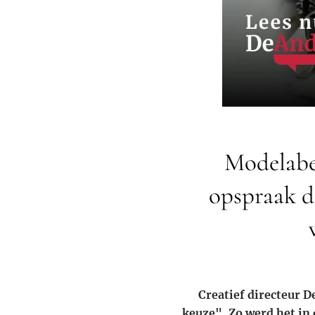
Modelabe
opspraak d
Creatief directeur D
keuze". Zo werd het in 