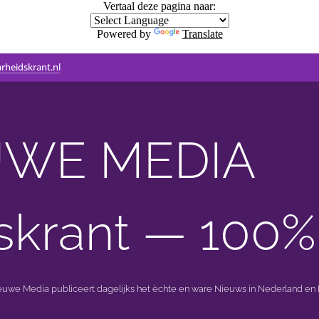
Vertaal deze pagina naar:
Powered by
Translate
rheidskrant.nl
WE MEDIA 🟣 
skrant — 100%
ieuwe Media publiceert dagelijks het èchte en ware Nieuws in Nederland en B