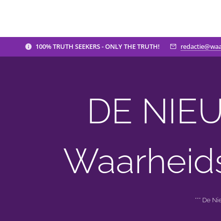
100% TRUTH SEEKERS - ONLY THE TRUTH!
redactie@waa
DE NIEU
Waarheid
*** De N