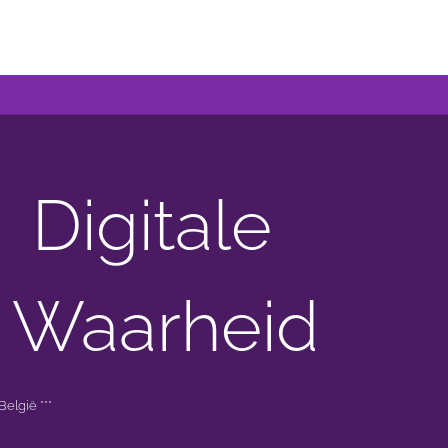
Digitale
 Waarheid
elgië ***