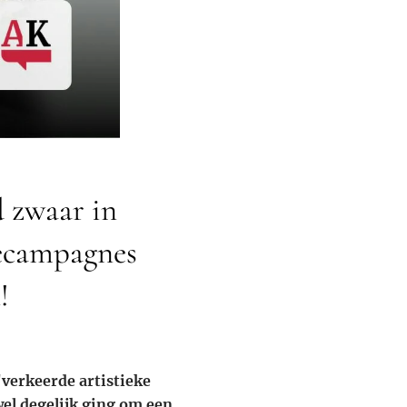
 zwaar in
mecampagnes
!
"verkeerde artistieke
wel degelijk ging om een