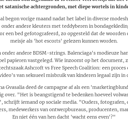
 satanische achtergronden, met diepe wortels in kind
al begon vorige maand nadat het label in diverse modes
3 onder andere kleuters met teddyberen in bondagekledin
oor een bed gefotografeerd, zo opgesteld dat de woorden 
meisje als 'hot escorts' gelezen kunnen worden.
n onder andere BDSM-strings. Balenciaga's modieuze hand
pel papieren vastgelegd. Wie inzoomt op het document, z
echtszaak Ashcroft vs Free Speech Coalition: een proces 
video's van seksueel misbruik van kinderen legaal zijn in
na Gvasalia deed de campagne af als een 'marketingblund
 over. "Het is beangstigend te bedenken hoeveel volwas
 schrijft iemand op sociale media. "Ouders, fotografen, 
ers, medewerkers van ontwerpbureaus, producenten, man
En niet één van hen dacht 'wacht eens even'?"