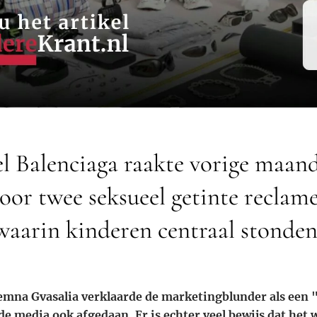
l Balenciaga raakte vorige maand
oor twee seksueel getinte recla
waarin kinderen centraal stonden
emna Gvasalia verklaarde de marketingblunder als een 
de media ook afgedaan. Er is echter veel bewijs dat het 