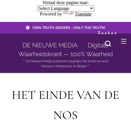
Vertaal deze pagina naar:
Powered by
Translate
100% TRUTH SEEKERS - ONLY THE TRUTH!
Zoeken
DE NIEUWE MEDIA 🟣 Digitale
Waarheidskrant — 100% Waarheid
*** De Nieuwe Media publiceert dagelijks het èchte en ware
Nieuws in Nederland en België ***
HET EINDE VAN DE
NOS