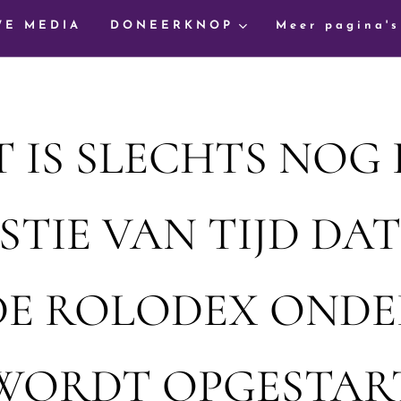
WE MEDIA
DONEERKNOP
Meer pagina's
T IS SLECHTS NOG 
TIE VAN TIJD DAT
E ROLODEX OND
WORDT OPGESTAR