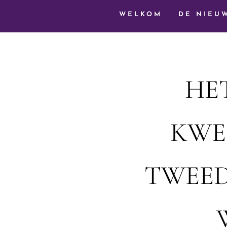
WELKOM
DE NIEU
HE
KWES
TWEED