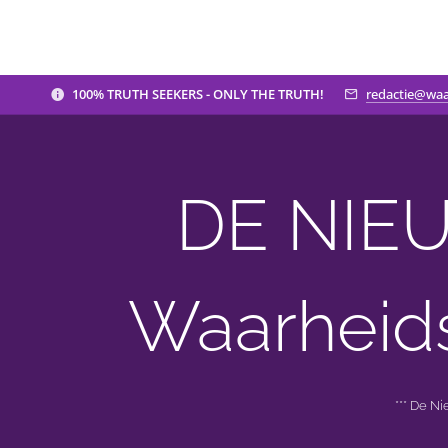
100% TRUTH SEEKERS - ONLY THE TRUTH!
redactie@waa
DE NIEU
Waarheid
*** De N