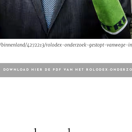
.nl/binnenland/4272213/rolodex-onderzoek-gestopt-vanwege-i
DOWNLOAD HIER DE PDF VAN HET ROLODEX-ONDERZ