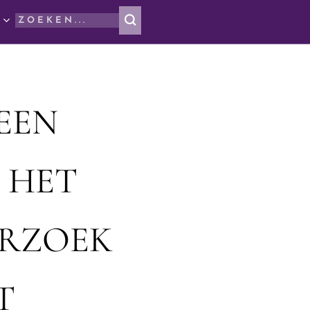
EEN
 HET
ERZOEK
T