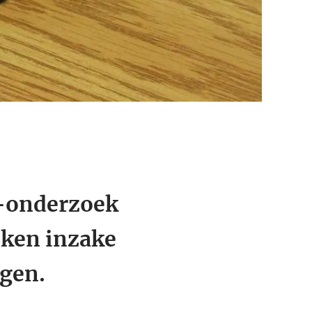
x-onderzoek
ken inzake
igen.