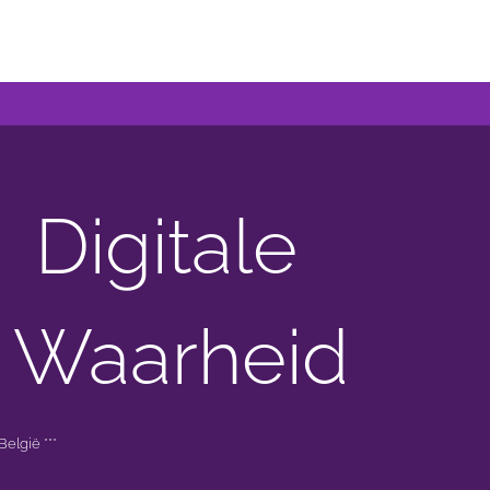
Digitale
 Waarheid
elgië ***