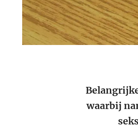
Belangrijk
waarbij n
seks