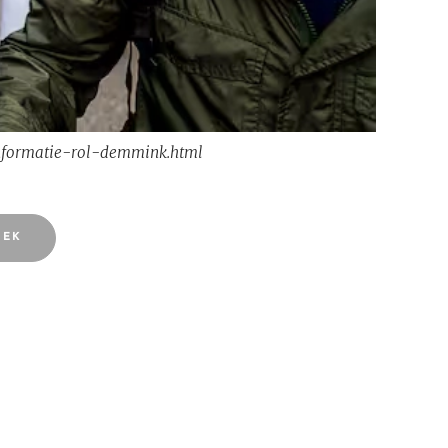
nformatie-rol-demmink.html
OEK