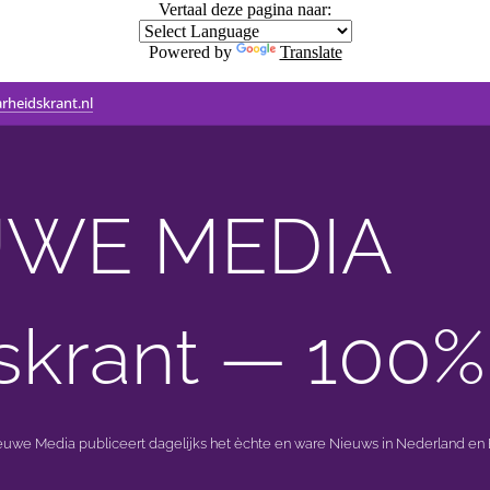
Vertaal deze pagina naar:
Powered by
Translate
rheidskrant.nl
WE MEDIA 🟣 
skrant — 100%
ieuwe Media publiceert dagelijks het èchte en ware Nieuws in Nederland en B