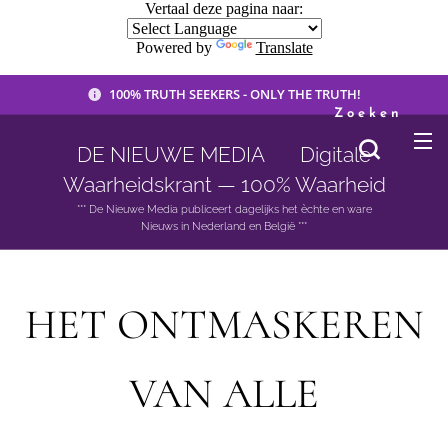
Vertaal deze pagina naar:
Powered by
Translate
100% TRUTH SEEKERS - ONLY THE TRUTH!
Zoeken
DE NIEUWE MEDIA 🟣 Digitale
Waarheidskrant — 100% Waarheid
*** De Nieuwe Media publiceert dagelijks het èchte en ware
Nieuws in Nederland en België ***
HET ONTMASKEREN
VAN ALLE