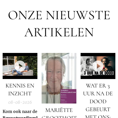
ONZE NIEUWSTE
ARTIKELEN
KENNIS EN
WAT ER 3
INZICHT
UUR NA DE
DOOD
08-08-2026
GEBEURT
MARIËTTE
Kom ook naar de
MET ONS;
GROOTHOFF