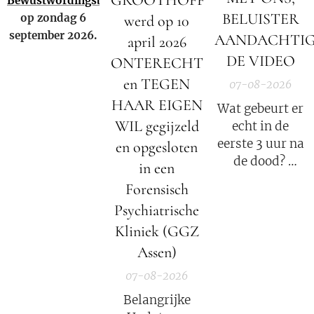
Bewustwordingsbeurs
BELUISTER
op zondag 6
werd op 10
september 2026.
AANDACHTI
april 2026
DE VIDEO
ONTERECHT
en TEGEN
07-08-2026
HAAR EIGEN
Wat gebeurt er
WIL gegijzeld
echt in de
eerste 3 uur na
en opgesloten
de dood?
in een
Forensisch
Elisabeth
Psychiatrische
Kübler-Ross
Kliniek (GGZ
legt uit.
Assen)
07-08-2026
Belangrijke