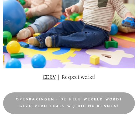
CD&V
│ Respect werkt!
OPENBARINGEN - DE HELE WERELD WORDT
GEZUIVERD ZOALS WIJ DIE NU KENNEN!