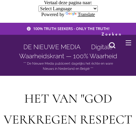
Vertaal deze pagina naar:
Powered by
Translate
100% TRUTH SEEKERS - ONLY THE TRUTH!
Zoeken
DE NIEUWE MEDIA 🟣 Digitale
Waarheidskrant — 100% Waarheid
*** De Nieuwe Media publiceert dagelijks het èchte en ware
Nieuws in Nederland en België ***
HET VAN "GOD
VERKREGEN RESPECT