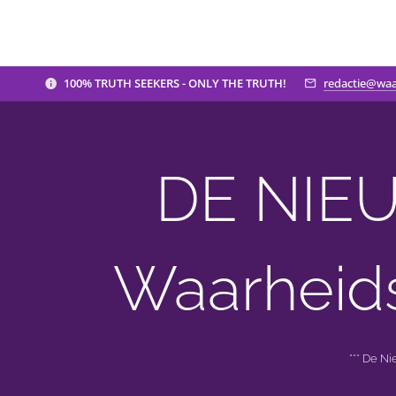
100% TRUTH SEEKERS - ONLY THE TRUTH!
redactie@waa
DE NIEU
Waarheid
*** De N