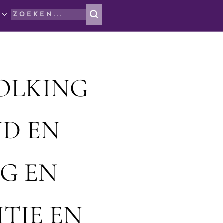
OLKING
ND EN
G EN
TIE EN