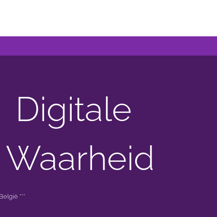
Digitale
 Waarheid
elgië ***