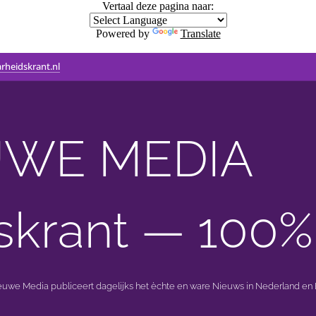
Vertaal deze pagina naar:
Powered by
Translate
rheidskrant.nl
WE MEDIA 🟣 
skrant — 100%
ieuwe Media publiceert dagelijks het èchte en ware Nieuws in Nederland en B