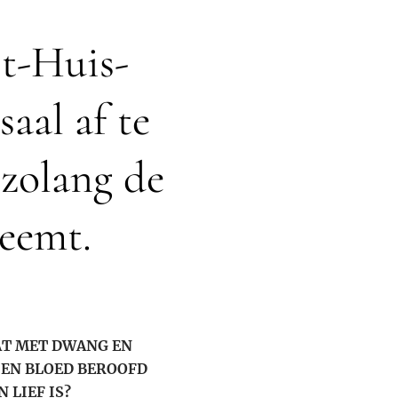
t-Huis-
aal af te
 zolang de
neemt.
AT MET DWANG EN
 EN BLOED BEROOFD
LIEF IS?