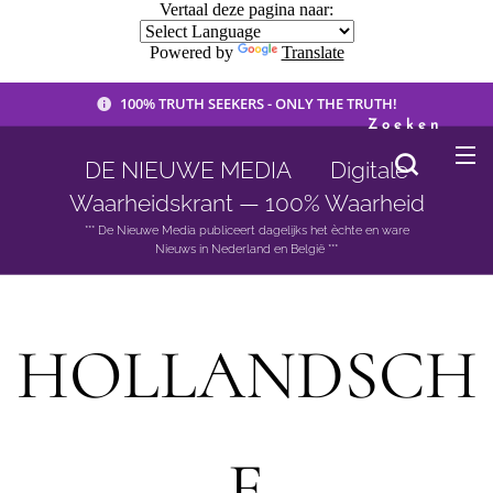
Vertaal deze pagina naar:
Powered by
Translate
100% TRUTH SEEKERS - ONLY THE TRUTH!
Zoeken
DE NIEUWE MEDIA 🟣 Digitale
Waarheidskrant — 100% Waarheid
*** De Nieuwe Media publiceert dagelijks het èchte en ware
Nieuws in Nederland en België ***
HOLLANDSCH
E