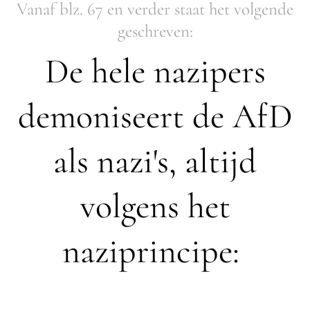
Vanaf blz. 67 en verder staat het volgende
geschreven:
De hele nazipers
demoniseert de AfD
als nazi's, altijd
volgens het
naziprincipe: