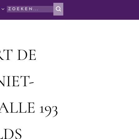
RT DE
NIET-
ALLE 193
LDS