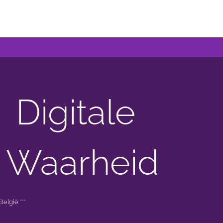
Digitale
 Waarheid
elgië ***