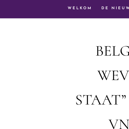
WELKOM
DE NIEU
BELG
WEVE
STAAT” 
VN