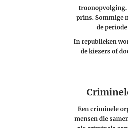
troonopvolging. 
prins. Sommige m
de periode 
In republieken wor
de kiezers of do
Criminel
Een criminele org
mensen die samen