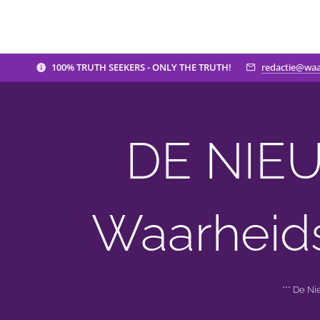
100% TRUTH SEEKERS - ONLY THE TRUTH!
redactie@waa
DE NIEU
Waarheid
*** De N