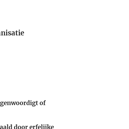
anisatie
egenwoordigt of
ald door erfelijke