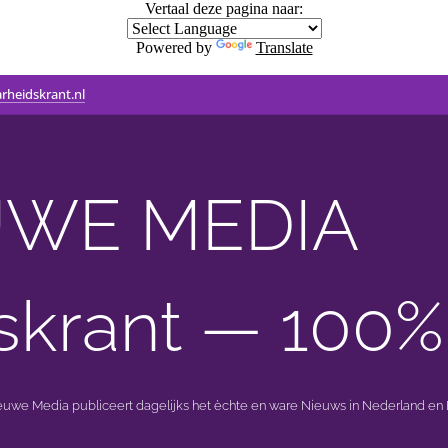
Vertaal deze pagina naar:
Powered by
Translate
rheidskrant.nl
WE MEDIA 🟣 
skrant — 100%
ieuwe Media publiceert dagelijks het èchte en ware Nieuws in Nederland en B