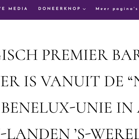
WE MEDIA
DONEERKNOP
Meer pagina's
ISCH PREMIER BA
R IS VANUIT DE “
BENELUX-UNIE IN 
-LANDEN ’S-WERE