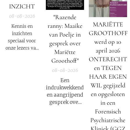
INZICHT
08-08-2026
"Razende
MARIËTTE
ranny: Maaike
Kennis en
GROOTHOFF
inzichten
van Poelje in
speciaal voor
werd op 10
gesprek over
onze lezers van
april 2026
Mariëtte
De Nieuwe Media
ONTERECHT
Groothoff"
en reizigers die
en TEGEN
geïnteresseerd
08-08-2026
HAAR EIGEN
zijn in alternatief
Een
nieuws, dossiers,
WIL gegijzeld
indrukwekkend
bewustwording,
en opgesloten
en aangrijpend
spiritualiteit en
in een
gesprek over
onafhankelijke
het verhaal van
Forensisch
berichtgeving.
Mariëtte
Psychiatrische
Groothoff.
Kliniek (GGZ