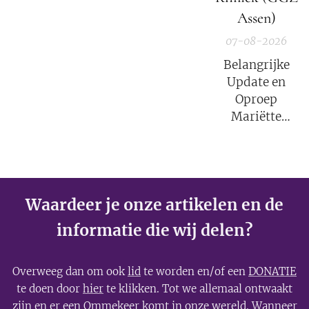
Assen)
07-08-2026
Belangrijke
Update en
Oproep
Mariëtte
Groothoff van
7 augustus
2026
Waardeer je onze artikelen en de
informatie die wij delen?
Overweeg dan om ook
lid
te worden en/of een
DONATIE
te doen door
hier
te klikken. Tot we allemaal ontwaakt
zijn en er een Ommekeer komt in onze wereld. Wanneer