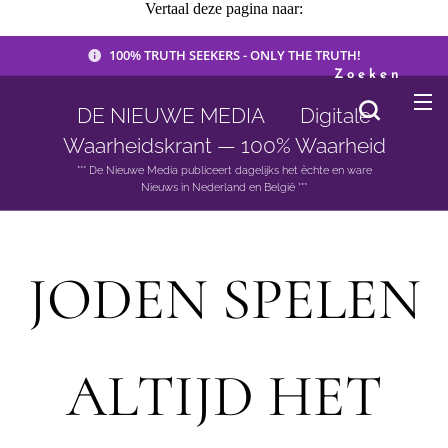
Vertaal deze pagina naar:
100% TRUTH SEEKERS - ONLY THE TRUTH!
Zoeken
DE NIEUWE MEDIA 🟣 Digitale
Waarheidskrant — 100% Waarheid
*** De Nieuwe Media publiceert dagelijks het èchte en ware
Nieuws in Nederland en België ***
JODEN SPELEN
ALTIJD HET