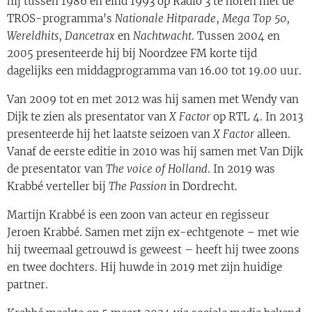
hij tussen 1986 en eind 1993 op Radio 3 te horen met de
TROS-programma's
Nationale Hitparade
,
Mega Top 50
,
Wereldhits
,
Dancetrax
en
Nachtwacht
. Tussen 2004 en
2005 presenteerde hij bij Noordzee FM korte tijd
dagelijks een middagprogramma van 16.00 tot 19.00 uur.
Van 2009 tot en met 2012 was hij samen met Wendy van
Dijk te zien als presentator van
X Factor
op RTL 4. In 2013
presenteerde hij het laatste seizoen van
X Factor
alleen.
Vanaf de eerste editie in 2010 was hij samen met Van Dijk
de presentator van
The voice of Holland
. In 2019 was
Krabbé verteller bij
The Passion
in Dordrecht.
Martijn Krabbé is een zoon van acteur en regisseur
Jeroen Krabbé. Samen met zijn ex-echtgenote – met wie
hij tweemaal getrouwd is geweest – heeft hij twee zoons
en twee dochters. Hij huwde in 2019 met zijn huidige
partner.