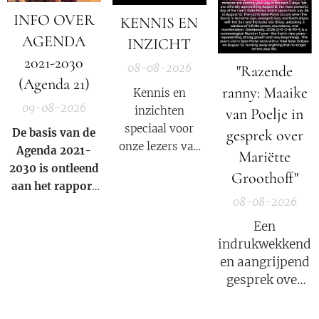
INFO OVER
KENNIS EN
AGENDA
INZICHT
2021-2030
08-08-2026
"Razende
(Agenda 21)
ranny: Maaike
Kennis en
09-08-2026
inzichten
van Poelje in
speciaal voor
gesprek over
De basis van de
onze lezers van
Agenda 2021-
Mariëtte
De Nieuwe Media
2030 is ontleend
Groothoff"
en reizigers die
aan het rapport
geïnteresseerd
08-08-2026
van de
club van
zijn in alternatief
Rome
uit 1972.
Een
nieuws, dossiers,
indrukwekkend
bewustwording,
en aangrijpend
spiritualiteit en
gesprek over
onafhankelijke
het verhaal van
berichtgeving.
Mariëtte