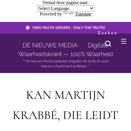
Vertaal deze pagina naar:
Powered by
Translate
100% TRUTH SEEKERS - ONLY THE TRUTH!
Zoeken
DE NIEUWE MEDIA 🟣 Digitale
Waarheidskrant — 100% Waarheid
*** De Nieuwe Media publiceert dagelijks het èchte en ware
Nieuws in Nederland en België ***
KAN MARTIJN
KRABBÉ, DIE LEIDT