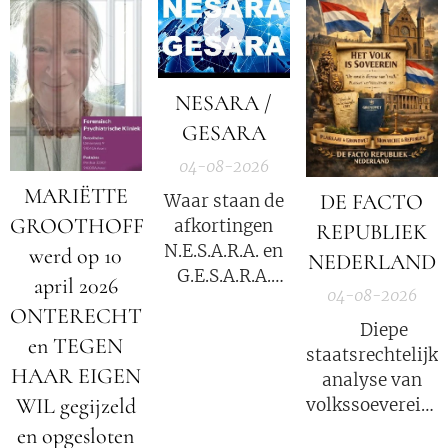
NESARA /
GESARA
04-08-2026
MARIËTTE
DE FACTO
Waar staan de
GROOTHOFF
afkortingen
REPUBLIEK
N.E.S.A.R.A. en
werd op 10
NEDERLAND
G.E.S.A.R.A.
april 2026
04-08-2026
voor?
ONTERECHT
⚖️ Diepe
en TEGEN
staatsrechtelijke
HAAR EIGEN
analyse van
WIL gegijzeld
volkssoevereinit
in Nederland
en opgesloten