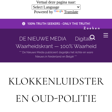
Vertaal deze pagina naar:
Powered by
Translate
100% TRUTH SEEKERS - ONLY THE TRUTH!
Zoeken
DE NIEUWE MEDIA 🟣 Digitale
Waarheidskrant — 100% Waarheid
*** De Nieuwe Media publiceert dagelijks het èchte en ware
Nieuws in Nederland en België ***
KLOKKENLUIDSTER
EN OUD-POLITIE