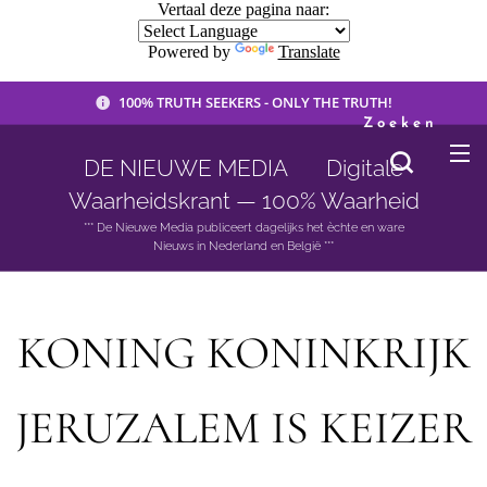
Vertaal deze pagina naar:
Powered by
Translate
100% TRUTH SEEKERS - ONLY THE TRUTH!
Zoeken
DE NIEUWE MEDIA 🟣 Digitale
Waarheidskrant — 100% Waarheid
*** De Nieuwe Media publiceert dagelijks het èchte en ware
Nieuws in Nederland en België ***
KONING KONINKRIJK
JERUZALEM IS KEIZER