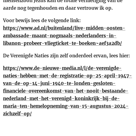
mensenzoon Jezus kan de totale vernietiging van de
aarde nog tegenhouden en daar vertrouw ik op.
Voor bewijs lees de volgende link:
https://www.ad.nl/buitenland/live-midden-oosten-
ambassade-maant-nogmaals-nederlanders-in-
libanon-probeer-vliegticket-te-boeken~aef3a2db/
De Verenigde Naties zijn zelf onderdeel ervan, lees hier:
https://www.de-nieuwe-media.nl/l/de-verenigde-
naties-hebben-met-de-registratie-op-25-april-1947-
van-de-op-14-juni-1940-te-londen-gesloten-
financiele-overeenkomst-van-het-nooit-bestaande-
nederland-met-het-verenigd-koninkrijk-bij-de-
maria-ten-hemelopneming-van-15-augustus-2024-
zichzelf-op/