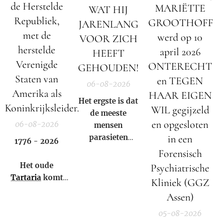
de Herstelde
MARIËTTE
WAT HIJ
Republiek,
GROOTHOFF
JARENLANG
met de
werd op 10
VOOR ZICH
herstelde
april 2026
HEEFT
Verenigde
ONTERECHT
GEHOUDEN!
Staten van
en TEGEN
06-08-2026
Amerika als
HAAR EIGEN
Het ergste is dat
Koninkrijksleider.
WIL gegijzeld
de meeste
en opgesloten
06-08-2026
mensen
parasieten
in een
1776 - 2026
hebben – en het
Forensisch
niet eens weten.
Het oude
Psychiatrische
Tartaria
komt
Kliniek (GGZ
weer tot leven!
Assen)
05-08-2026