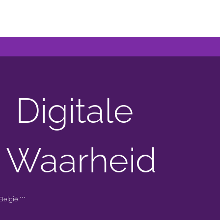
Digitale
 Waarheid
elgië ***