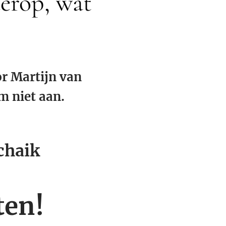
derop, wat
or Martijn van
m niet aan.
😱
Schaik
ten!