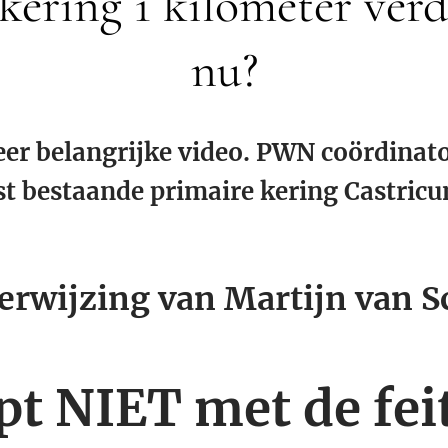
kering 1 kilometer ver
nu?
eer belangrijke video. PWN coördinat
st bestaande primaire kering Castricu
erwijzing van Martijn van 
pt NIET met de fei