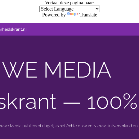
Vertaal deze pagina naar:
Powered by
Translate
rheidskrant.nl
WE MEDIA 🟣 
skrant — 100%
ieuwe Media publiceert dagelijks het èchte en ware Nieuws in Nederland en B