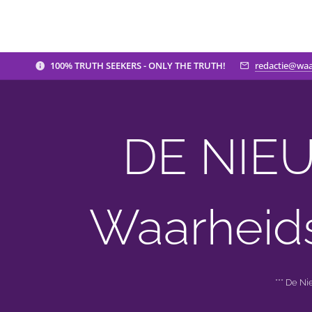
100% TRUTH SEEKERS - ONLY THE TRUTH!
redactie@waa
DE NIEU
Waarheid
*** De N