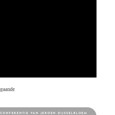
rgaande
SCONFERENTIE VAN JEROEN DIJSSELBLOEM