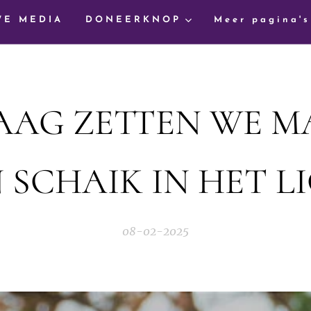
WE MEDIA
DONEERKNOP
Meer pagina's
AG ZETTEN WE M
 SCHAIK IN HET L
08-02-2025