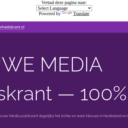
Vertaal deze pagina naar:
Powered by
Translate
rheidskrant.nl
WE MEDIA 🟣 
skrant — 100%
ieuwe Media publiceert dagelijks het èchte en ware Nieuws in Nederland en B