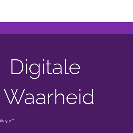
Digitale
 Waarheid
elgië ***