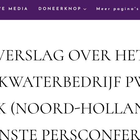
WE MEDIA
DONEERKNOP
Meer pagina's
VERSLAG OVER HE
KWATERBEDRIJF P
K (NOORD-HOLLAN
NSTE PERSCONFER