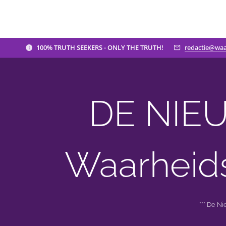
100% TRUTH SEEKERS - ONLY THE TRUTH!
redactie@waa
DE NIEU
Waarheid
*** De N