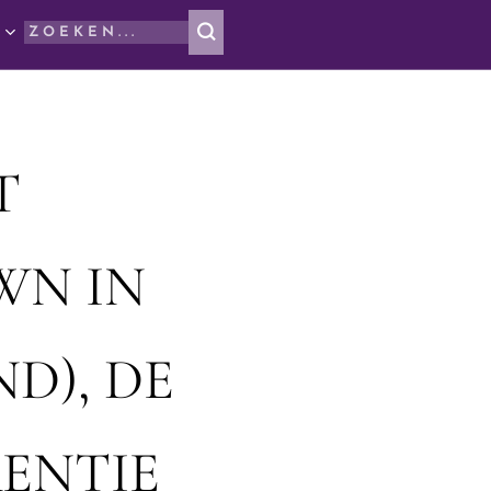
T
WN IN
D), DE
ENTIE