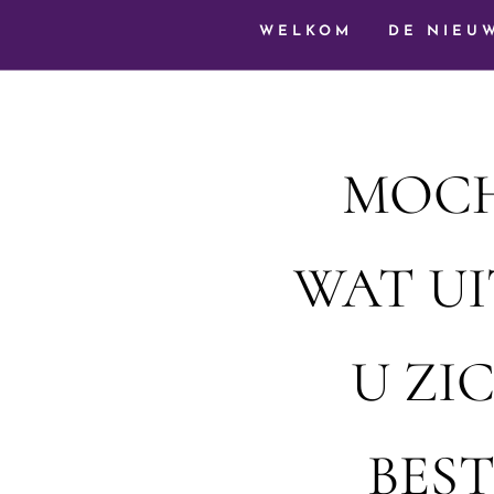
WELKOM
DE NIEU
MOCH
WAT UI
U ZI
BES