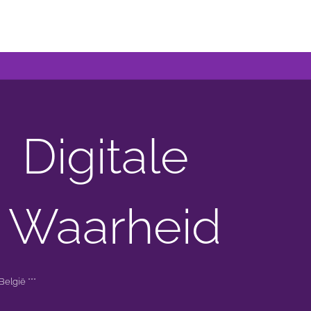
Digitale
 Waarheid
elgië ***