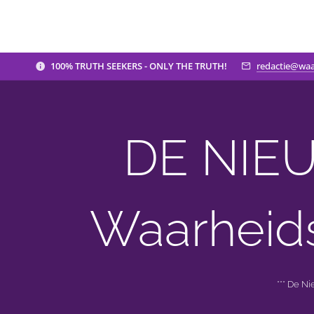
100% TRUTH SEEKERS - ONLY THE TRUTH!
redactie@waa
DE NIEU
Waarheid
*** De N