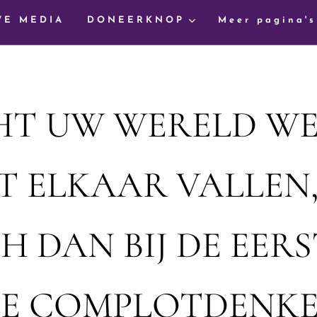
WE MEDIA
DONEERKNOP
Meer pagina's
T UW WERELD W
T ELKAAR VALLEN
CH DAN BIJ DE EERS
TE COMPLOTDENKE