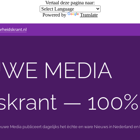
Vertaal deze pagina naar:
Powered by
Translate
rheidskrant.nl
WE MEDIA 🟣 
skrant — 100%
ieuwe Media publiceert dagelijks het èchte en ware Nieuws in Nederland en B